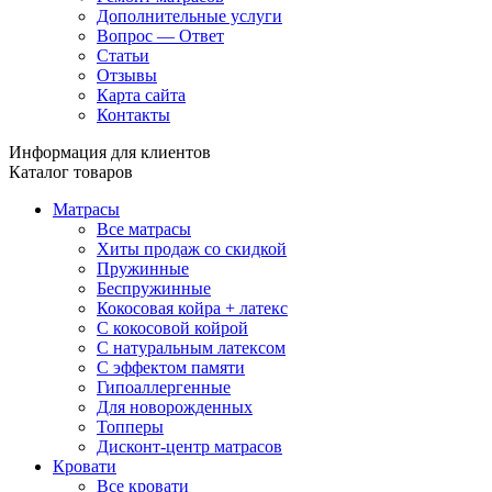
Дополнительные услуги
Вопрос — Ответ
Статьи
Отзывы
Карта сайта
Контакты
Информация для клиентов
Каталог товаров
Матрасы
Все матрасы
Хиты продаж со скидкой
Пружинные
Беспружинные
Кокосовая койра + латекс
С кокосовой койрой
С натуральным латексом
С эффектом памяти
Гипоаллергенные
Для новорожденных
Топперы
Дисконт-центр матрасов
Кровати
Все кровати