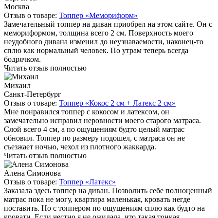
Москва
Отзыв о товаре:
Топпер «Мемориформ»
Замечательный топпер на диван приобрел на этом сайте. Он с
мемориформом, толщина всего 2 см. Поверхность моего
неудобного дивана изменил до неузнаваемости, наконец-то
сплю как нормальный человек. По утрам теперь всегда
бодрячком.
Читать отзыв полностью
Михаил
Санкт-Петербург
Отзыв о товаре:
Топпер «Кокос 2 см + Латекс 2 см»
Мне понравился топпер с кокосом и латексом, он
замечательно исправил неровности моего старого матраса.
Слой всего 4 см, а по ощущениям будто целый матрас
обновил. Топпер по размеру подошел, с матраса он не
съезжает ночью, чехол из плотного жаккарда.
Читать отзыв полностью
Алена Симонова
Отзыв о товаре:
Топпер «Латекс»
Заказала здесь топпер на диван. Позволить себе полноценный
матрас пока не могу, квартира маленькая, кровать негде
поставить. Но с топпером по ощущениям сплю как будто на
кровати. Если честно я не ожидала, что такая тонкая