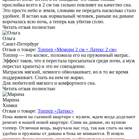
прослойка всего в 2 см так сильно повлияет на качество сна.
Это просто небо и земля, словами не передать насколько стало
удобнее. Я встаю как нормальный человек, раньше на диване
ворочалась всю ночь, а теперь как убитая сплю.
Читать отзыв полностью
Ольга
Санкт-Петербург
Отзыв о товаре:
Топпер «Мемори 2 см + Латекс 2 см»
Топпер — это космос, положила его на пружинный матрас.
Эффект таков, что я перестала просыпаться среди ночи, а муж
перестал храпеть) и это не совпадение.
Матрасик мягкий, немного обволакивает, но в то же время
поддерживает. Спать на нем не жарко.
Для любителей мягкого и комфортного сна.
Читать отзыв полностью
Марина
Химки
Отзыв о товаре:
Топпер «Латекс»
Пока живем на съемной квартире с мужем, ждем когда доделают
ремонт в нашей новой квартире. Спим на диване, но купили
топпер. Отличная вещь, выручала нас год, так как спать на нем
удобно и пружины от дивана в бока не впиваются. В новую