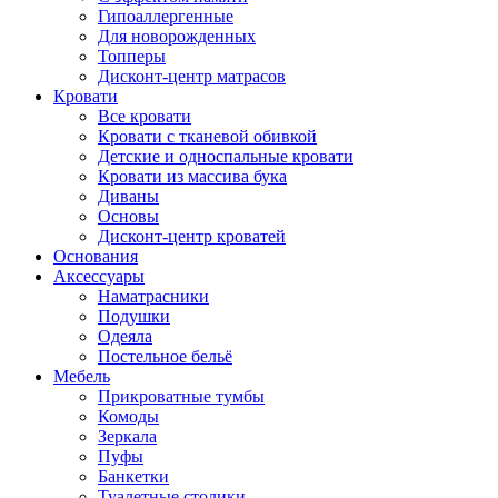
Гипоаллергенные
Для новорожденных
Топперы
Дисконт-центр матрасов
Кровати
Все кровати
Кровати с тканевой обивкой
Детские и односпальные кровати
Кровати из массива бука
Диваны
Основы
Дисконт-центр кроватей
Основания
Аксессуары
Наматрасники
Подушки
Одеяла
Постельное бельё
Мебель
Прикроватные тумбы
Комоды
Зеркала
Пуфы
Банкетки
Туалетные столики