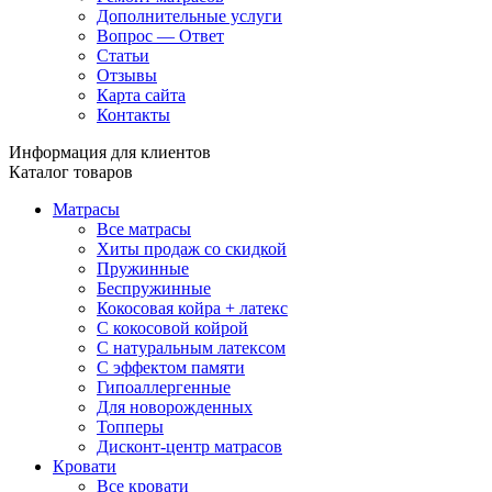
Дополнительные услуги
Вопрос — Ответ
Статьи
Отзывы
Карта сайта
Контакты
Информация для клиентов
Каталог товаров
Матрасы
Все матрасы
Хиты продаж со скидкой
Пружинные
Беспружинные
Кокосовая койра + латекс
С кокосовой койрой
С натуральным латексом
С эффектом памяти
Гипоаллергенные
Для новорожденных
Топперы
Дисконт-центр матрасов
Кровати
Все кровати