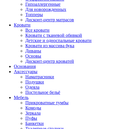
Гипоаллергенные
Для новорожденных
Топперы
Дисконт-центр матрасов
Кровати
Все кровати
Кровати с тканевой обивкой
Детские и односпальные кровати
Кровати из массива бука
Диваны
Основы
Дисконт-центр кроватей
Основания
Аксессуары
Наматрасники
Подушки
Одеяла
Постельное бельё
Мебель
Прикроватные тумбы
Комоды
Зеркала
Пуфы
Банкетки
Туалетные столики