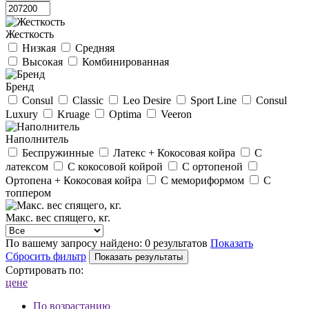
Жесткость
Низкая
Средняя
Высокая
Комбинированная
Бренд
Consul
Classic
Leo Desire
Sport Line
Consul
Luxury
Kruage
Optima
Veeron
Наполнитель
Беспружинные
Латекс + Кокосовая койра
С
латексом
С кокосовой койрой
С ортопеной
Ортопена + Кокосовая койра
С мемориформом
С
топпером
Макс. вес спящего, кг.
По вашему запросу найдено:
0 результатов
Показать
Сбросить фильтр
Сортировать по:
цене
По возрастанию