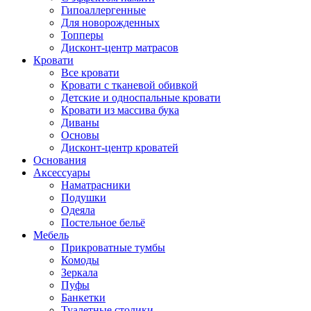
Гипоаллергенные
Для новорожденных
Топперы
Дисконт-центр матрасов
Кровати
Все кровати
Кровати с тканевой обивкой
Детские и односпальные кровати
Кровати из массива бука
Диваны
Основы
Дисконт-центр кроватей
Основания
Аксессуары
Наматрасники
Подушки
Одеяла
Постельное бельё
Мебель
Прикроватные тумбы
Комоды
Зеркала
Пуфы
Банкетки
Туалетные столики