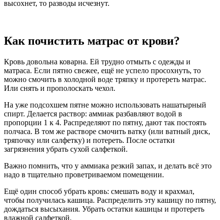
высохнет, то разводы исчезнут.
Как почистить матрас от крови?
Кровь довольна коварна. Ей трудно отмыть с одежды и
матраса. Если пятно свежее, ещё не успело просохнуть, то
можно смочить в холодной воде тряпку и протереть матрас.
Или снять и прополоскать чехол.
На уже подсохшем пятне можно использовать нашатырный
спирт. Делается раствор: аммиак разбавляют водой в
пропорции 1 к 4. Распределяют по пятну, дают так постоять
полчаса. В том же растворе смочить ватку (или ватный диск,
тряпочку или салфетку) и потереть. После остатки
загрязнения убрать сухой салфеткой.
Важно помнить, что у аммиака резкий запах, и делать всё это
надо в тщательно проветриваемом помещении.
Ещё один способ убрать кровь: смешать воду и крахмал,
чтобы получилась кашица. Распределить эту кашицу по пятну,
дождаться высыхания. Убрать остатки кашицы и протереть
влажной салфеткой.