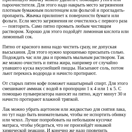
пароочистителя. Для этого надо накрыть место загрязнения
плотным бумажным полотенцем или фольгой и прогладить-
пропарить. Жвачка прилипнет к поверхности бумаги или
фольги. Если место загрязнения не очистилось с первого раза
— повторить. Само пятно промыть любым чистящим
раствором. Хорошо для этого подойдёт лимонная кислота или
лимонный сок.
Пятно от красного вина надо чистить сразу, не допуская
высыхания. Для этого нужно хорошенько присыпать солью.
Подождать час или два и промыть мыльным раствором. Так
же можно очистить и пятна жира, например от случайно
упавшего куска вкуснейшей пиццы. Насыпают соль, потом
льют перекись водорода и начисто протирают.
От старых пятен кофе поможет нашатырный спирт. Для этого
смешивают аммиак с водой в пропорции 1 к 4 или 1 к 5. С
помощью пульверизатора наносят на пятно, ждут минут 30 и
начисто протирают влажной тряпкой.
Лак можно убрать ацетоном или жидкостью для снятия лака,
но тут надо быть внимательным, чтобы не испортить обивку
или чехол. Лучше попробовать на небольшом кусочке
матраса, чтобы убедиться, что не произойдёт никакой
химической реакции. И конечно же надо проверить