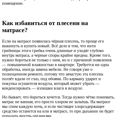
помещение.
Как избавиться от плесени на
матрасе?
Если на матрасе появилась чёрная плесень, то проще его
выкинуть и купить новый. Всё дело в том, что нити
грибницы этого грибка очень длинные и уходят глубоко
внутрь матраса, а черные споры крайне вредны. Кроме того,
нужно бороться не только с ним, но и с причиной появления
— повышенной влажностью в квартире. Требуется ни одна
обработка, иногда замена мебели. Не говоря уже о
полноценном ремонте, потому что зачастую эта плесень
ползёт вдали от глаз, под обоями. По карману ударит и
покупка осушителя воздуха, который может убрать —
конденсировать — излишки влаги в воздухе.
Но бывает, что бороться хочется. Тогда нужно чётко понимать,
матрас не ванная, его просто хлором не зальёшь. На матрасе
мы спим каждую ночь, и если чистящее хлорсодержащее
средство останется на или в матрасе, то при дыхании он будет
попадать внутрь организма.