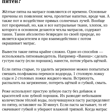
пятен?
Жёлтые пятна на матрасе появляются от времени. Основные
причины их появления: моча, пролитые напитки, вроде чая. А
также пот и воздействие прямых солнечных лучей. Вообще
пот прозрачный, но, как и все натуральные ткани, хлопок, из
которого в основном делаются чехлы матрасов, содержит
танин. Танин абсолютно безвреден по своей природе, но
является красителем и при взаимодействии с потом
окрашивает матрас.
Вывести такие пятна крайне сложно. Один из способов —
использовать пятновыводитель. Например «Ваниш»: сделать
густую пасту (если порошок), нанести, потом убрать щёткой.
Если пятна старые, то удалить загрязнение можно попытаться
смешать полфлакона перекиси водорода, 1 столовую ложку
соды и 2 столовых ложки жидкого мыла. Встряхнуть,
распылить на загрязнение, потереть щёткой и губкой, смыть.
Реже используют простую зубную пасту без добавок и
красителей или зубной порошок. Их разводят небольшим
количеством тёплой воды, получившуюся пасту распределяют
по пятну, оставляют на 30 минут. Если паста застывает, то её
смачивают губкой и убирают влажной тряпкой. Когда матрас