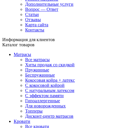
Дополнительные услуги
Вопрос — Ответ
Статьи
Отзывы
Карта сайта
Контакты
Информация для клиентов
Каталог товаров
Матрасы
Все матрасы
Хиты продаж со скидкой
Пружинные
Беспружинные
Кокосовая койра + латекс
С кокосовой койрой
С натуральным латексом
С эффектом памяти
Гипоаллергенные
Для новорожденных
Топперы
Дисконт-центр матрасов
Кровати
Все кровати