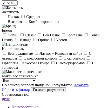
Жесткость
Низкая
Средняя
Высокая
Комбинированная
Бренд
Consul
Classic
Leo Desire
Sport Line
Consul
Luxury
Kruage
Optima
Veeron
Наполнитель
Беспружинные
Латекс + Кокосовая койра
С
латексом
С кокосовой койрой
С ортопеной
Ортопена + Кокосовая койра
С мемориформом
С
топпером
Макс. вес спящего, кг.
По вашему запросу найдено:
0 результатов
Показать
Сбросить фильтр
Сортировать по:
цене
По возрастанию