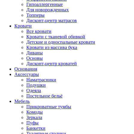
Гипоаллергенные
Для новорожденных
Топперы
Дисконт-центр матрасов
Кровати
Все кровати
Кровати с тканевой обивкой
Детские и односпальные кровати
Кровати из массива бука
Диваны
Основы
Дисконт-центр кроватей
Основания
Аксессуары
Наматрасники
Подушки
Одеяла
Постельное бельё
Мебель
Прикроватные тумбы
Комоды
Зеркала
Пуфы
Банкетки
Туалетные столики