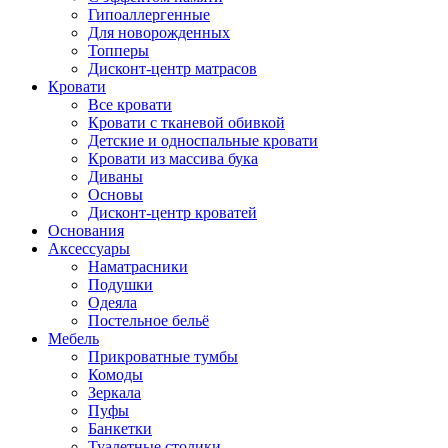
Гипоаллергенные
Для новорожденных
Топперы
Дисконт-центр матрасов
Кровати
Все кровати
Кровати с тканевой обивкой
Детские и односпальные кровати
Кровати из массива бука
Диваны
Основы
Дисконт-центр кроватей
Основания
Аксессуары
Наматрасники
Подушки
Одеяла
Постельное бельё
Мебель
Прикроватные тумбы
Комоды
Зеркала
Пуфы
Банкетки
Туалетные столики