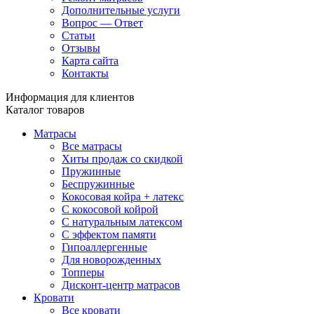
Дополнительные услуги
Вопрос — Ответ
Статьи
Отзывы
Карта сайта
Контакты
Информация для клиентов
Каталог товаров
Матрасы
Все матрасы
Хиты продаж со скидкой
Пружинные
Беспружинные
Кокосовая койра + латекс
С кокосовой койрой
С натуральным латексом
С эффектом памяти
Гипоаллергенные
Для новорожденных
Топперы
Дисконт-центр матрасов
Кровати
Все кровати