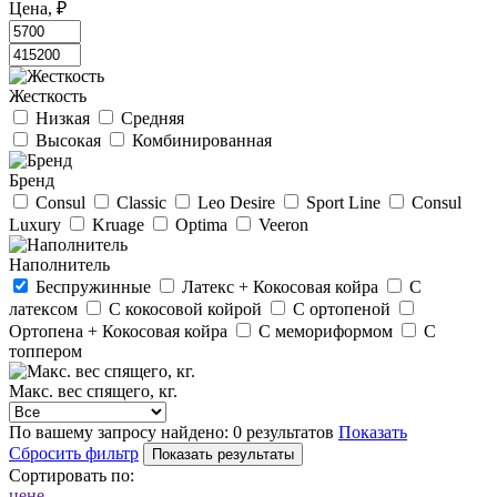
Цена, ₽
Жесткость
Низкая
Средняя
Высокая
Комбинированная
Бренд
Consul
Classic
Leo Desire
Sport Line
Consul
Luxury
Kruage
Optima
Veeron
Наполнитель
Беспружинные
Латекс + Кокосовая койра
С
латексом
С кокосовой койрой
С ортопеной
Ортопена + Кокосовая койра
С мемориформом
С
топпером
Макс. вес спящего, кг.
По вашему запросу найдено:
0 результатов
Показать
Сбросить фильтр
Сортировать по:
цене