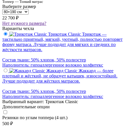
Топпер — Тонкий матрас
Выберите размер
22 700 ₽
Нет нужного размера?
Варианты чехла
Трикотаж Classic
Трикотаж —
тактильно приятный, мягкий, уютный, полностью повторяет
форму матраса. Лучше подходит для мягких и средних по
жёсткости матрасов.
Состав ткани: 50% хлопок, 50% полиэстер
Наполнитель: гипоаллергенное волокно холфитекс
Жаккард Classic
Жаккард — более
плотный и жёсткий, не образует катышек, износостойкий.
Лучше подходит для жёстких матрасов.
Состав ткани: 50% хлопок, 50% полиэстер
Наполнитель: гипоаллергенное волокно холфитекс
Выбранный вариант: Трикотаж Classic
Дополнительные опции
Резинки по углам топпера (4 шт.)
500 ₽