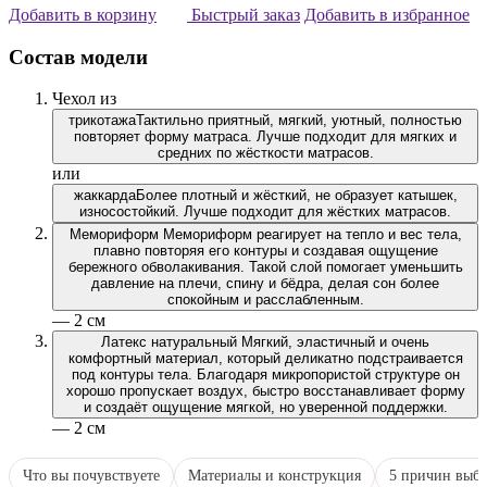
Добавить в корзину
Быстрый заказ
Добавить в избранное
Состав модели
Чехол из
трикотажа
Тактильно приятный, мягкий, уютный, полностью
повторяет форму матраса. Лучше подходит для мягких и
средних по жёсткости матрасов.
или
жаккарда
Более плотный и жёсткий, не образует катышек,
износостойкий. Лучше подходит для жёстких матрасов.
Мемориформ
Мемориформ реагирует на тепло и вес тела,
плавно повторяя его контуры и создавая ощущение
бережного обволакивания. Такой слой помогает уменьшить
давление на плечи, спину и бёдра, делая сон более
спокойным и расслабленным.
— 2 см
Латекс натуральный
Мягкий, эластичный и очень
комфортный материал, который деликатно подстраивается
под контуры тела. Благодаря микропористой структуре он
хорошо пропускает воздух, быстро восстанавливает форму
и создаёт ощущение мягкой, но уверенной поддержки.
— 2 см
Что вы почувствуете
Материалы и конструкция
5 причин выбр