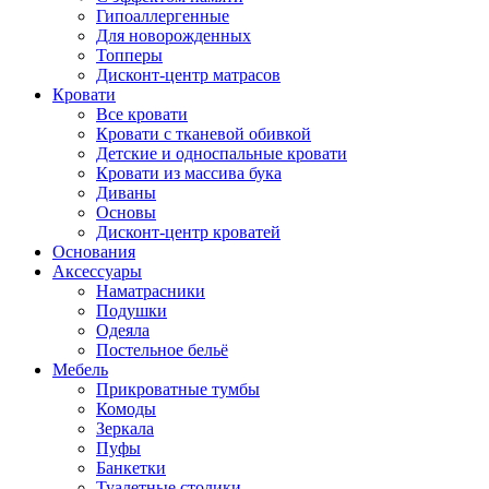
Гипоаллергенные
Для новорожденных
Топперы
Дисконт-центр матрасов
Кровати
Все кровати
Кровати с тканевой обивкой
Детские и односпальные кровати
Кровати из массива бука
Диваны
Основы
Дисконт-центр кроватей
Основания
Аксессуары
Наматрасники
Подушки
Одеяла
Постельное бельё
Мебель
Прикроватные тумбы
Комоды
Зеркала
Пуфы
Банкетки
Туалетные столики