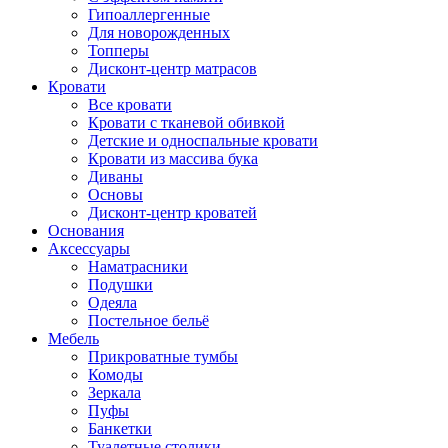
Гипоаллергенные
Для новорожденных
Топперы
Дисконт-центр матрасов
Кровати
Все кровати
Кровати с тканевой обивкой
Детские и односпальные кровати
Кровати из массива бука
Диваны
Основы
Дисконт-центр кроватей
Основания
Аксессуары
Наматрасники
Подушки
Одеяла
Постельное бельё
Мебель
Прикроватные тумбы
Комоды
Зеркала
Пуфы
Банкетки
Туалетные столики