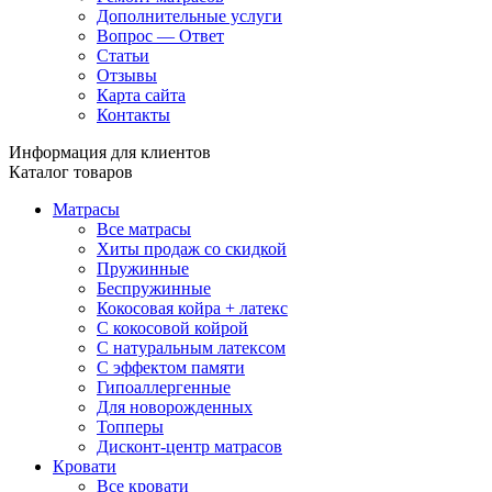
Дополнительные услуги
Вопрос — Ответ
Статьи
Отзывы
Карта сайта
Контакты
Информация для клиентов
Каталог товаров
Матрасы
Все матрасы
Хиты продаж со скидкой
Пружинные
Беспружинные
Кокосовая койра + латекс
С кокосовой койрой
С натуральным латексом
С эффектом памяти
Гипоаллергенные
Для новорожденных
Топперы
Дисконт-центр матрасов
Кровати
Все кровати