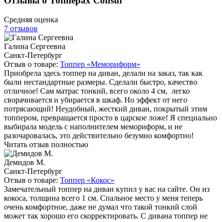
Отзывы о Топперах Consul
Средняя оценка
7 отзывов
Галина Сергеевна
Санкт-Петербург
Отзыв о товаре:
Топпер «Мемориформ»
Приобрела здесь топпер на диван, делали на заказ, так как
были нестандартные размеры. Сделали быстро, качество
отличное! Сам матрас тонкий, всего около 4 см, легко
сворачивается и убирается в шкаф. Но эффект от него
потрясающий! Неудобный, жесткий диван, покрытый этим
топпером, превращается просто в царское ложе! Я специально
выбирала модель с наполнителем мемориформ, и не
разочаровалась, это действительно безумно комфортно!
Читать отзыв полностью
Демидов М.
Санкт-Петербург
Отзыв о товаре:
Топпер «Кокос»
Замечательный топпер на диван купил у вас на сайте. Он из
кокоса, толщина всего 1 см. Спальное место у меня теперь
очень комфортное, даже не думал что такой тонкий слой
может так хорошо его скорректировать. С дивана топпер не