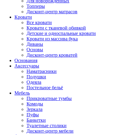
Для новорожденных
Топперы
Дисконт-центр матрасов
Кровати
Все кровати
Кровати с тканевой обивкой
Детские и односпальные кровати
Кровати из массива бука
Диваны
Основы
Дисконт-центр кроватей
Основания
Аксессуары
Наматрасники
Подушки
Одеяла
Постельное бельё
Мебель
Прикроватные тумбы
Комоды
Зеркала
Пуфы
Банкетки
Туалетные столики
Дисконт-центр мебели