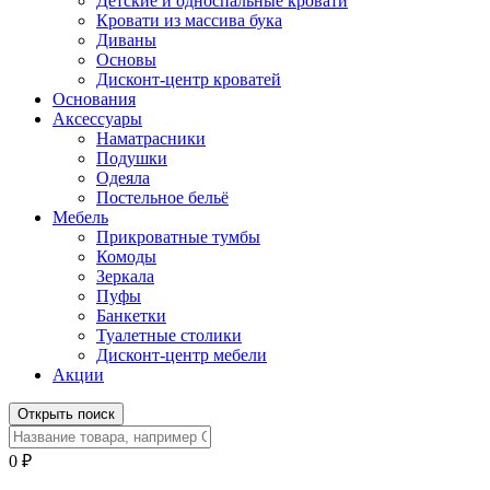
Детские и односпальные кровати
Кровати из массива бука
Диваны
Основы
Дисконт-центр кроватей
Основания
Аксессуары
Наматрасники
Подушки
Одеяла
Постельное бельё
Мебель
Прикроватные тумбы
Комоды
Зеркала
Пуфы
Банкетки
Туалетные столики
Дисконт-центр мебели
Акции
Открыть поиск
0
₽