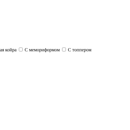
ая койра
С мемориформом
С топпером