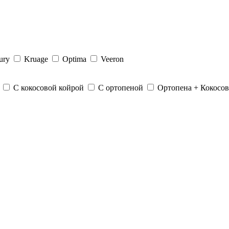
ury
Kruage
Optima
Veeron
С кокосовой койрой
С ортопеной
Ортопена + Кокосов