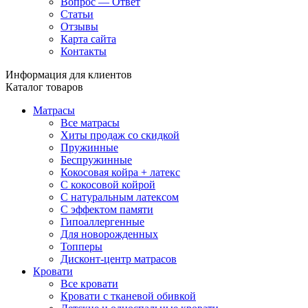
Вопрос — Ответ
Статьи
Отзывы
Карта сайта
Контакты
Информация для клиентов
Каталог товаров
Матрасы
Все матрасы
Хиты продаж со скидкой
Пружинные
Беспружинные
Кокосовая койра + латекс
С кокосовой койрой
С натуральным латексом
С эффектом памяти
Гипоаллергенные
Для новорожденных
Топперы
Дисконт-центр матрасов
Кровати
Все кровати
Кровати с тканевой обивкой