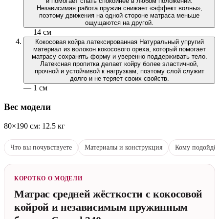
и помогает спать спокойнее в любом положении.
Независимая работа пружин снижает «эффект волны»,
поэтому движения на одной стороне матраса меньше
ощущаются на другой.
— 14 см
Кокосовая койра латексированная
Натуральный упругий
материал из волокон кокосового ореха, который помогает
матрасу сохранять форму и уверенно поддерживать тело.
Латексная пропитка делает койру более эластичной,
прочной и устойчивой к нагрузкам, поэтому слой служит
долго и не теряет своих свойств.
— 1 см
Вес модели
80×190 см: 12.5 кг
Что вы почувствуете
Материалы и конструкция
Кому подойдё
КОРОТКО О МОДЕЛИ
Матрас средней жёсткости с кокосовой
койрой и независимым пружинным