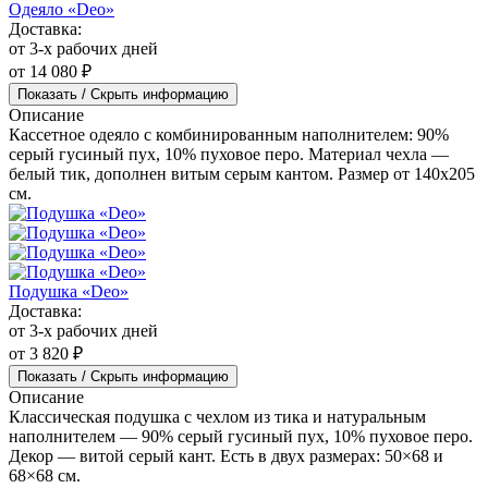
Наматрасник-перина с боковинами
от 2 900 ₽
Показать / Скрыть информацию
Описание
Наматрасник-перина из 100% хлопковой ткани с
гипоаллергенным наполнителем. Обработан ионами серебра.
Лёгкий, приятный к телу, защищает матрас и делает постель
мягче. Есть во всех размерах.
Одеяло «Deo»
Доставка:
от 3-х рабочих дней
от 14 080 ₽
Показать / Скрыть информацию
Описание
Кассетное одеяло с комбинированным наполнителем: 90%
серый гусиный пух, 10% пуховое перо. Материал чехла —
белый тик, дополнен витым серым кантом. Размер от 140x205
см.