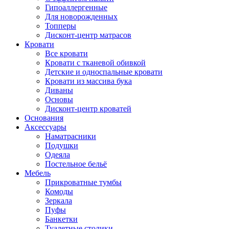
Гипоаллергенные
Для новорожденных
Топперы
Дисконт-центр матрасов
Кровати
Все кровати
Кровати с тканевой обивкой
Детские и односпальные кровати
Кровати из массива бука
Диваны
Основы
Дисконт-центр кроватей
Основания
Аксессуары
Наматрасники
Подушки
Одеяла
Постельное бельё
Мебель
Прикроватные тумбы
Комоды
Зеркала
Пуфы
Банкетки
Туалетные столики