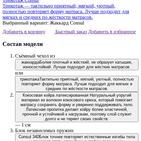
Трикотаж Consul
Трикотаж — тактильно приятный, мягкий, уютный,
полностью повторяет форму матраса. Лучше подходит для
мягких и средних по жёсткости матрасов.
Выбранный вариант: Жаккард Consul
Добавить в корзину
Быстрый заказ
Добавить в избранное
Состав модели
Съёмный чехол из
жаккарда
Более плотный и жёсткий, не образует катышек,
износостойкий. Лучше подходит для жёстких матрасов.
или
трикотажа
Тактильно приятный, мягкий, уютный, полностью
повторяет форму матраса. Лучше подходит для мягких и
средних по жёсткости матрасов.
Кокосовая койра латексированная
Натуральный упругий
материал из волокон кокосового ореха, который помогает
матрасу сохранять форму и уверенно поддерживать тело.
Латексная пропитка делает койру более эластичной,
прочной и устойчивой к нагрузкам, поэтому слой служит
долго и не теряет своих свойств.
— 1 см
Блок независимых пружин
Consul 340
Блок точнее повторяет естественные изгибы тела