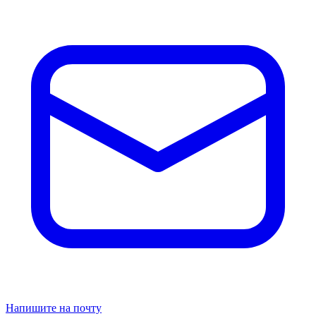
передовых технологий. Надёжность и долговечность матрасов
подтверждает тот факт, что компания Consul существует уже
почти 30 лет — с 1996 года.
Матрас представлен в размере 80*190 см – отлично подходит
для односпальных кроватей для детей и взрослых. Габариты
80 на 190 сантиметров позволяют человеку с любой
конституцией тела разместиться на спальном месте
просторно.
8 800 333-33-00
8 495 730-80-80