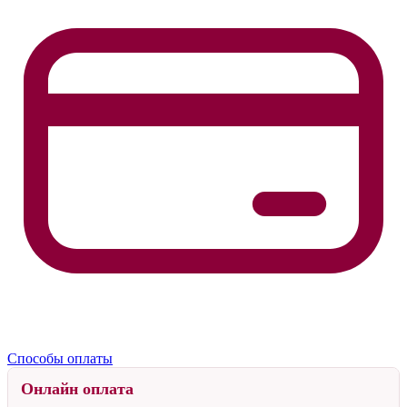
По России
Мы отправляем заказы в регионы России через транспортные
компании.
Доставка до терминала выбранной транспортной компании в
Москве выполняется бесплатно. Услуги транспортной компании
до вашего города оплачиваются отдельно.