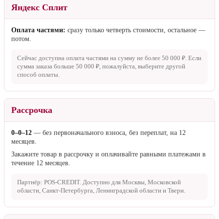
Картой при получении
Оплата банковской картой при получении заказа через терминал.
При оплате картой принимаем: VISA, MasterCard, Maestro, Мир,
JCB, карта рассрочки «Халва». Доступно для Москвы,
Московской области, Санкт-Петербурга, Ленинградской области,
Твери и Тверской области.
Яндекс Сплит
Оплата частями:
сразу только четверть стоимости, остальное —
потом.
Сейчас доступна оплата частями на сумму не более
50 000 ₽
. Если
сумма заказа больше
50 000 ₽
, пожалуйста, выберите другой
способ оплаты.
Рассрочка