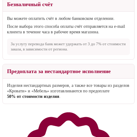
0–0–12
— без первоначального взноса, без переплат, на 12
месяцев.
Закажите товар в рассрочку и оплачивайте равными платежами в
течение 12 месяцев.
Партнёр: POS-CREDIT. Доступно для Москвы, Московской
области, Санкт-Петербурга, Ленинградской области и Твери.
Безналичный счёт
Вы можете оплатить счёт в любом банковском отделении.
После выбора этого способа оплаты счёт отправляется на e-mail
клиента в течение часа в рабочее время магазина.
За услугу перевода банк может удержать от
3 до 7%
от стоимости
заказа, в зависимости от региона.
Предоплата за нестандартное исполнение