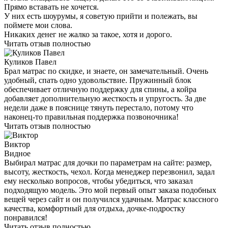
Мама, когда мне было лет 12, купила матрац. Мне уже 31, жил
в разных квартирах, с разными диванами и кроватями! А он
всегда со мной. Все, кто приезжает в гости, хотят спать на нем
и остаются в восторге по утрам! Уже кокос лезет понемногу.
Может его можно по трейд ину обменять?) Матрац вещь!
Читать отзыв полностью
Александра
Я здесь, чтобы признаться в любви… к матрасу.
Всегда думала, что там такого, спишь и спишь, но после того,
как мне помогли подобрать матрас… ну скажем так, на работу
я стала опаздывать чаще, и делаю это со счастливым лицом.
Прямо вставать не хочется.
У них есть шоурумы, я советую прийти и полежать, вы
поймете мои слова.
Никаких денег не жалко за такое, хотя и дорого.
Читать отзыв полностью
Куликов Павел
Брал матрас по скидке, и знаете, он замечательный. Очень
удобный, спать одно удовольствие. Пружинный блок
обеспечивает отличную поддержку для спины, а койра
добавляет дополнительную жесткость и упругость. За две
недели даже в пояснице тянуть перестало, потому что
наконец-то правильная поддержка позвоночника!