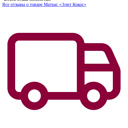
Читать отзыв полностью
Виктор
Видное
Выбирал матрас для дочки по параметрам на сайте: размер,
высоту, жесткость, чехол. Когда менеджер перезвонил, задал
ему несколько вопросов, чтобы убедиться, что заказал
подходящую модель. Это мой первый опыт заказа подобных
вещей через сайт и он получился удачным. Матрас классного
качества, комфортный для отдыха, дочке-подростку
понравился!
Читать отзыв полностью
Все отзывы о товаре Матрас «Элит Кокос»