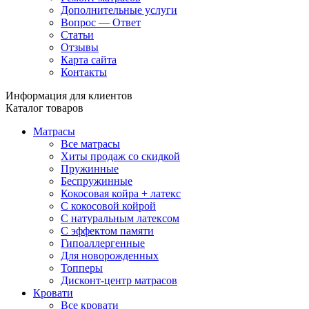
Дополнительные услуги
Вопрос — Ответ
Статьи
Отзывы
Карта сайта
Контакты
Информация для клиентов
Каталог товаров
Матрасы
Все матрасы
Хиты продаж со скидкой
Пружинные
Беспружинные
Кокосовая койра + латекс
С кокосовой койрой
С натуральным латексом
С эффектом памяти
Гипоаллергенные
Для новорожденных
Топперы
Дисконт-центр матрасов
Кровати
Все кровати