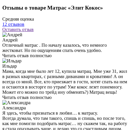
Подушка «Deo»
Доставка:
от 3-х рабочих дней
от 3 820 ₽
Показать / Скрыть информацию
Описание
Классическая подушка с чехлом из тика и натуральным
наполнителем — 90% серый гусиный пух, 10% пуховое перо.
Декор — витой серый кант. Есть в двух размерах: 50×68 и
68×68 см.
Отзывы о товаре Матрас «Элит Кокос»
Средняя оценка
12 отзывов
Оставить отзыв
Андрей
Отличный матрас . По началу казалось, что немного
жестковат. Но по ощущениям спать очень удобно.
Читать отзыв полностью
Ильдар