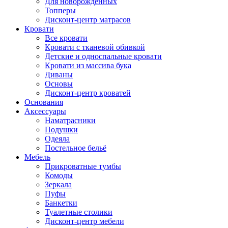
Для новорожденных
Топперы
Дисконт-центр матрасов
Кровати
Все кровати
Кровати с тканевой обивкой
Детские и односпальные кровати
Кровати из массива бука
Диваны
Основы
Дисконт-центр кроватей
Основания
Аксессуары
Наматрасники
Подушки
Одеяла
Постельное бельё
Мебель
Прикроватные тумбы
Комоды
Зеркала
Пуфы
Банкетки
Туалетные столики
Дисконт-центр мебели