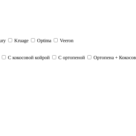
ury
Kruage
Optima
Veeron
С кокосовой койрой
С ортопеной
Ортопена + Кокосов