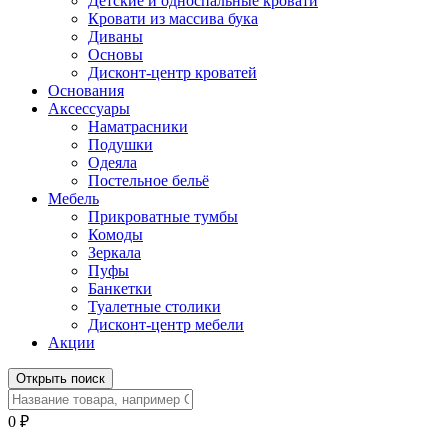
Детские и односпальные кровати
Кровати из массива бука
Диваны
Основы
Дисконт-центр кроватей
Основания
Аксессуары
Наматрасники
Подушки
Одеяла
Постельное бельё
Мебель
Прикроватные тумбы
Комоды
Зеркала
Пуфы
Банкетки
Туалетные столики
Дисконт-центр мебели
Акции
Открыть поиск
0
₽