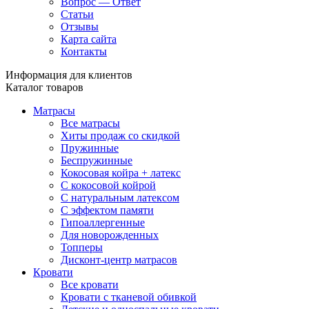
Вопрос — Ответ
Статьи
Отзывы
Карта сайта
Контакты
Информация для клиентов
Каталог товаров
Матрасы
Все матрасы
Хиты продаж со скидкой
Пружинные
Беспружинные
Кокосовая койра + латекс
С кокосовой койрой
С натуральным латексом
С эффектом памяти
Гипоаллергенные
Для новорожденных
Топперы
Дисконт-центр матрасов
Кровати
Все кровати
Кровати с тканевой обивкой