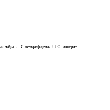
ая койра
С мемориформом
С топпером