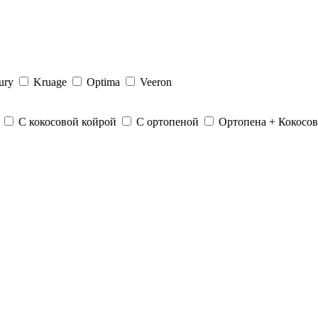
ury
Kruage
Optima
Veeron
С кокосовой койрой
С ортопеной
Ортопена + Кокосов