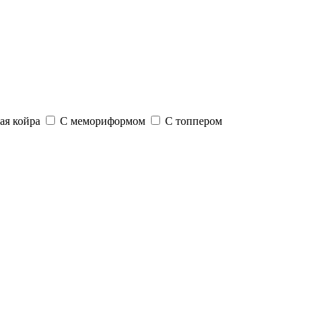
ая койра
С мемориформом
С топпером