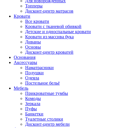
Для новорожденных
Топперы
Дисконт-центр матрасов
Кровати
Все кровати
Кровати с тканевой обивкой
Детские и односпальные кровати
Кровати из массива бука
Диваны
Основы
Дисконт-центр кроватей
Основания
Аксессуары
Наматрасники
Подушки
Одеяла
Постельное бельё
Мебель
Прикроватные тумбы
Комоды
Зеркала
Пуфы
Банкетки
Туалетные столики
Дисконт-центр мебели