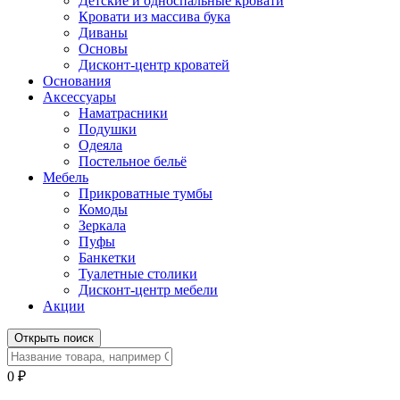
Детские и односпальные кровати
Кровати из массива бука
Диваны
Основы
Дисконт-центр кроватей
Основания
Аксессуары
Наматрасники
Подушки
Одеяла
Постельное бельё
Мебель
Прикроватные тумбы
Комоды
Зеркала
Пуфы
Банкетки
Туалетные столики
Дисконт-центр мебели
Акции
Открыть поиск
0
₽