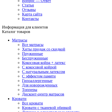
Вопрос — Ответ
Статьи
Отзывы
Карта сайта
Контакты
Информация для клиентов
Каталог товаров
Матрасы
Все матрасы
Хиты продаж со скидкой
Пружинные
Беспружинные
Кокосовая койра + латекс
С кокосовой койрой
С натуральным латексом
С эффектом памяти
Гипоаллергенные
Для новорожденных
Топперы
Дисконт-центр матрасов
Кровати
Все кровати
Кровати с тканевой обивкой