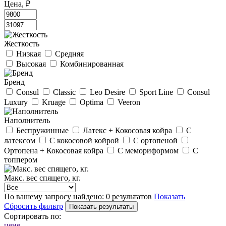
Цена, ₽
Жесткость
Низкая
Средняя
Высокая
Комбинированная
Бренд
Consul
Classic
Leo Desire
Sport Line
Consul
Luxury
Kruage
Optima
Veeron
Наполнитель
Беспружинные
Латекс + Кокосовая койра
С
латексом
С кокосовой койрой
С ортопеной
Ортопена + Кокосовая койра
С мемориформом
С
топпером
Макс. вес спящего, кг.
По вашему запросу найдено:
0 результатов
Показать
Сбросить фильтр
Сортировать по:
цене