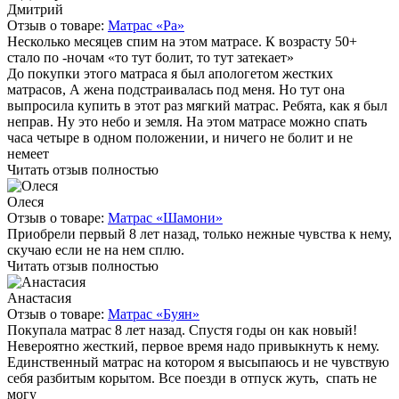
Дмитрий
Отзыв о товаре:
Матрас «Ра»
Несколько месяцев спим на этом матрасе. К возрасту 50+
стало по -ночам «то тут болит, то тут затекает»
До покупки этого матраса я был апологетом жестких
матрасов, А жена подстраивалась под меня. Но тут она
выпросила купить в этот раз мягкий матрас. Ребята, как я был
неправ. Ну это небо и земля. На этом матрасе можно спать
часа четыре в одном положении, и ничего не болит и не
немеет
Читать отзыв полностью
Олеся
Отзыв о товаре:
Матрас «Шамони»
Приобрели первый 8 лет назад, только нежные чувства к нему,
скучаю если не на нем сплю.
Читать отзыв полностью
Анастасия
Отзыв о товаре:
Матрас «Буян»
Покупала матрас 8 лет назад. Спустя годы он как новый!
Невероятно жесткий, первое время надо привыкнуть к нему.
Единственный матрас на котором я высыпаюсь и не чувствую
себя разбитым корытом. Все поезди в отпуск жуть, спать не
могу