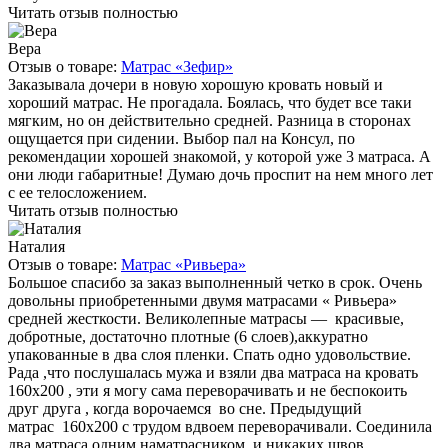
Читать отзыв полностью
Вера
Отзыв о товаре:
Матрас «Зефир»
Заказывала дочери в новую хорошую кровать новый и
хороший матрас. Не прогадала. Боялась, что будет все таки
мягким, но он действительно средней. Разница в сторонах
ощущается при сидении. Выбор пал на Консул, по
рекомендации хорошей знакомой, у которой уже 3 матраса. А
они люди габаритные! Думаю дочь проспит на нем много лет
с ее телосложением.
Читать отзыв полностью
Наталия
Отзыв о товаре:
Матрас «Ривьера»
Большое спасибо за заказ выполненный четко в срок. Очень
довольны приобретенными двумя матрасами « Ривьера»
средней жесткости. Великолепные матрасы — красивые,
добротные, достаточно плотные (6 слоев),аккуратно
упакованные в два слоя пленки. Спать одно удовольствие.
Рада ,что послушалась мужа и взяли два матраса на кровать
160х200 , эти я могу сама переворачивать и не беспокоить
друг друга , когда ворочаемся во сне. Предыдущий
матрас 160х200 с трудом вдвоем переворачивали. Соединила
два матраса одним наматрасником и никаких швов