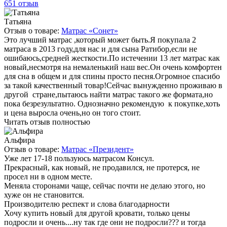
651 отзыв
Татьяна
Отзыв о товаре:
Матрас «Сонет»
Это лучший матрас ,который может быть.Я покупала 2
матраса в 2013 году,для нас и для сына Ратибор,если не
ошибаюсь,средней жесткости.По истечении 13 лет матрас как
новый,несмотря на немаленький наш вес.Он очень комфортен
для сна в общем и для спины просто песня.Огромное спасибо
за такой качественный товар!Сейчас вынужденно проживаю в
другой стране,пытаюсь найти матрас такого же формата,но
пока безрезультатно. Однозначно рекомендую к покупке,хоть
и цена выросла очень,но он того стоит.
Читать отзыв полностью
Альфира
Отзыв о товаре:
Матрас «Президент»
Уже лет 17-18 пользуюсь матрасом Консул.
Прекрасный, как новый, не продавился, не протерся, не
просел ни в одном месте.
Меняла сторонами чаще, сейчас почти не делаю этого, но
хуже он не становится.
Производителю респект и слова благодарности
Хочу купить новый для другой кровати, только цены
подросли и очень....ну так где они не подросли??? и тогда