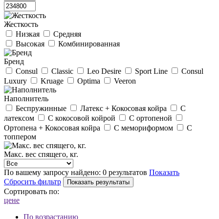
Жесткость
Низкая
Средняя
Высокая
Комбинированная
Бренд
Consul
Classic
Leo Desire
Sport Line
Consul
Luxury
Kruage
Optima
Veeron
Наполнитель
Беспружинные
Латекс + Кокосовая койра
С
латексом
С кокосовой койрой
С ортопеной
Ортопена + Кокосовая койра
С мемориформом
С
топпером
Макс. вес спящего, кг.
По вашему запросу найдено:
0 результатов
Показать
Сбросить фильтр
Сортировать по:
цене
По возрастанию