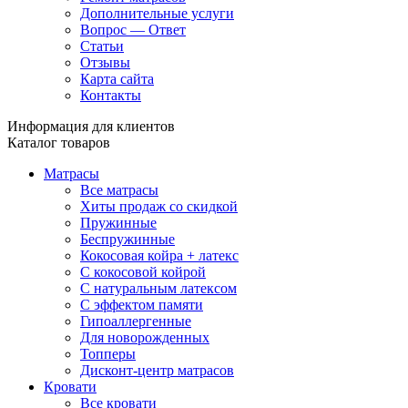
Дополнительные услуги
Вопрос — Ответ
Статьи
Отзывы
Карта сайта
Контакты
Информация для клиентов
Каталог товаров
Матрасы
Все матрасы
Хиты продаж со скидкой
Пружинные
Беспружинные
Кокосовая койра + латекс
С кокосовой койрой
С натуральным латексом
С эффектом памяти
Гипоаллергенные
Для новорожденных
Топперы
Дисконт-центр матрасов
Кровати
Все кровати