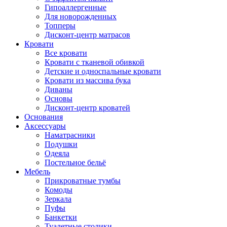
Гипоаллергенные
Для новорожденных
Топперы
Дисконт-центр матрасов
Кровати
Все кровати
Кровати с тканевой обивкой
Детские и односпальные кровати
Кровати из массива бука
Диваны
Основы
Дисконт-центр кроватей
Основания
Аксессуары
Наматрасники
Подушки
Одеяла
Постельное бельё
Мебель
Прикроватные тумбы
Комоды
Зеркала
Пуфы
Банкетки
Туалетные столики