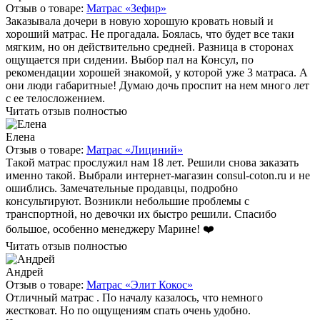
Отзыв о товаре:
Матрас «Зефир»
Заказывала дочери в новую хорошую кровать новый и
хороший матрас. Не прогадала. Боялась, что будет все таки
мягким, но он действительно средней. Разница в сторонах
ощущается при сидении. Выбор пал на Консул, по
рекомендации хорошей знакомой, у которой уже 3 матраса. А
они люди габаритные! Думаю дочь проспит на нем много лет
с ее телосложением.
Читать отзыв полностью
Елена
Отзыв о товаре:
Матрас «Лициний»
Такой матрас прослужил нам 18 лет. Решили снова заказать
именно такой. Выбрали интернет-магазин consul-coton.ru и не
ошиблись. Замечательные продавцы, подробно
консультируют. Возникли небольшие проблемы с
транспортной, но девочки их быстро решили. Спасибо
большое, особенно менеджеру Марине! ❤️
Читать отзыв полностью
Андрей
Отзыв о товаре:
Матрас «Элит Кокос»
Отличный матрас . По началу казалось, что немного
жестковат. Но по ощущениям спать очень удобно.