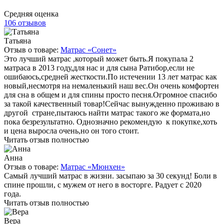
Средняя оценка
106 отзывов
Татьяна
Отзыв о товаре:
Матрас «Сонет»
Это лучший матрас ,который может быть.Я покупала 2
матраса в 2013 году,для нас и для сына Ратибор,если не
ошибаюсь,средней жесткости.По истечении 13 лет матрас как
новый,несмотря на немаленький наш вес.Он очень комфортен
для сна в общем и для спины просто песня.Огромное спасибо
за такой качественный товар!Сейчас вынужденно проживаю в
другой стране,пытаюсь найти матрас такого же формата,но
пока безрезультатно. Однозначно рекомендую к покупке,хоть
и цена выросла очень,но он того стоит.
Читать отзыв полностью
Анна
Отзыв о товаре:
Матрас «Мюнхен»
Самый лучший матрас в жизни. засыпаю за 30 секунд! Боли в
спине прошли, с мужем от него в восторге. Радует с 2020
года.
Читать отзыв полностью
Вера