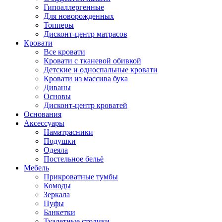
Гипоаллергенные
Для новорожденных
Топперы
Дисконт-центр матрасов
Кровати
Все кровати
Кровати с тканевой обивкой
Детские и односпальные кровати
Кровати из массива бука
Диваны
Основы
Дисконт-центр кроватей
Основания
Аксессуары
Наматрасники
Подушки
Одеяла
Постельное бельё
Мебель
Прикроватные тумбы
Комоды
Зеркала
Пуфы
Банкетки
Туалетные столики