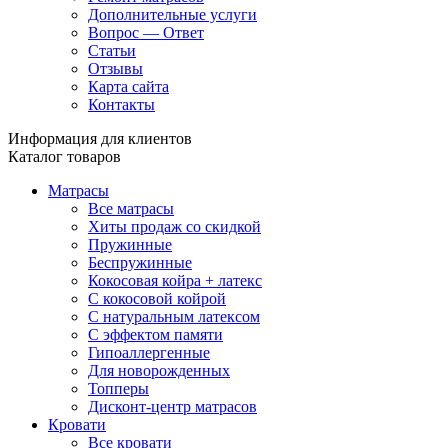
Дополнительные услуги
Вопрос — Ответ
Статьи
Отзывы
Карта сайта
Контакты
Информация для клиентов
Каталог товаров
Матрасы
Все матрасы
Хиты продаж со скидкой
Пружинные
Беспружинные
Кокосовая койра + латекс
С кокосовой койрой
С натуральным латексом
С эффектом памяти
Гипоаллергенные
Для новорожденных
Топперы
Дисконт-центр матрасов
Кровати
Все кровати