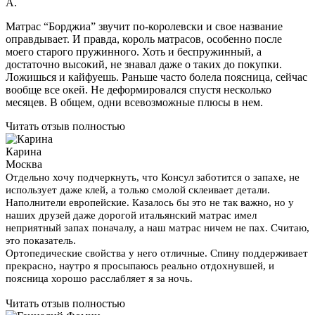
А.
Матрас “Борджиа” звучит по-королевски и свое название
оправдывает. И правда, король матрасов, особенно после
моего старого пружинного. Хоть и беспружинный, а
достаточно высокий, не знавал даже о таких до покупки.
Ложишься и кайфуешь. Раньше часто болела поясница, сейчас
вообще все окей. Не деформировался спустя несколько
месяцев. В общем, одни всевозможные плюсы в нем.
Читать отзыв полностью
Карина
Москва
Отдельно хочу подчеркнуть, что Консул заботится о запахе, не
использует даже клей, а только смолой склеивает детали.
Наполнители европейские. Казалось бы это не так важно, но у
наших друзей даже дорогой итальянский матрас имел
неприятный запах поначалу, а наш матрас ничем не пах. Считаю,
это показатель.
Ортопедические свойства у него отличные. Спину поддерживает
прекрасно, наутро я просыпаюсь реально отдохнувшей, и
поясница хорошо расслабляет я за ночь.
Читать отзыв полностью