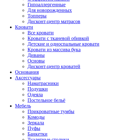
Гипоаллергенные
Для новорожденных
Топперы
Дисконт-центр матрасов
Кровати
Все кровати
Кровати с тканевой обивкой
Детские и односпальные кровати
Кровати из массива бука
Диваны
Основы
Дисконт-центр кроватей
Основания
Аксессуары
Наматрасники
Подушки
Одеяла
Постельное бельё
Мебель
Прикроватные тумбы
Комоды
Зеркала
Пуфы
Банкетки
Туалетные столики