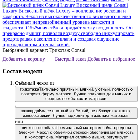
Вискозный шёлк Consul
Luxury
Вискозный шёлк Luxury – воплощение роскоши и
комфорта. Чехол из высококачественного вискозного шёлка
обеспечивает непревзойдённый уровень мягкости и
гладкости. Объёмная стёжка придаёт чехлу воздушность. Он
прекрасно дышит, позволяя воздуху свободно циркулировать,
предотвращая накопление влаги и создавая ощущение
прохлады летом и тепла зимой.
Выбранный вариант: Трикотаж Consul
Добавить в корзину
Быстрый заказ
Добавить в избранное
Состав модели
Съёмный чехол из
трикотажа
Тактильно приятный, мягкий, уютный, полностью
повторяет форму матраса. Лучше подходит для мягких и
средних по жёсткости матрасов.
,
жаккарда
Более плотный и жёсткий, не образует катышек,
износостойкий. Лучше подходит для жёстких матрасов.
или
вискозного шёлка
Премиальный материал с благородным
блеском. Чехол с объёмной стёжкой обеспечивает мягкость
и комфорт сна. Материал отлично дышит, регулирует