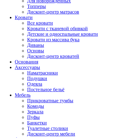
Для новорожденных
Топперы
Дисконт-центр матрасов
Кровати
Все кровати
Кровати с тканевой обивкой
Детские и односпальные кровати
Кровати из массива бука
Диваны
Основы
Дисконт-центр кроватей
Основания
Аксессуары
Наматрасники
Подушки
Одеяла
Постельное бельё
Мебель
Прикроватные тумбы
Комоды
Зеркала
Пуфы
Банкетки
Туалетные столики
Дисконт-центр мебели