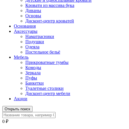
Детские и односпальные кровати
Кровати из массива бука
Диваны
Основы
Дисконт-центр кроватей
Основания
Аксессуары
Наматрасники
Подушки
Одеяла
Постельное бельё
Мебель
Прикроватные тумбы
Комоды
Зеркала
Пуфы
Банкетки
Туалетные столики
Дисконт-центр мебели
Акции
Открыть поиск
0
₽