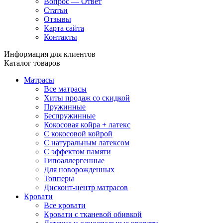
Вопрос — Ответ
Статьи
Отзывы
Карта сайта
Контакты
Информация для клиентов
Каталог товаров
Матрасы
Все матрасы
Хиты продаж со скидкой
Пружинные
Беспружинные
Кокосовая койра + латекс
С кокосовой койрой
С натуральным латексом
С эффектом памяти
Гипоаллергенные
Для новорожденных
Топперы
Дисконт-центр матрасов
Кровати
Все кровати
Кровати с тканевой обивкой