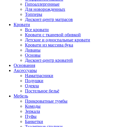
Гипоаллергенные
Для новорожденных
Топперы
Дисконт-центр матрасов
Кровати
Все кровати
Кровати с тканевой обивкой
Детские и односпальные кровати
Кровати из массива бука
Диваны
Основы
Дисконт-центр кроватей
Основания
Аксессуары
Наматрасники
Подушки
Одеяла
Постельное бельё
Мебель
Прикроватные тумбы
Комоды
Зеркала
Пуфы
Банкетки
Туалетные столики