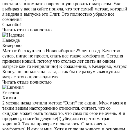
поставила в комнате современную кровать с матрасом. Уже
выбирая у вас на сайте поняла, что тот самый матрас, который
я видела в выпуске это Элит. Это полностью убрало все
сомнения.
Спасибо!
Читать отзыв полностью
Надежда
Кемерово
Матрас был куплен в Новосибирске 25 лет назад. Качество
супер, нигде не просел, спать все также комфортно. Сегодня
привезли новый, потому что столько лет спать на одном
матрасе как то неприлично) К сожалению, в Кемерово, матрас
Консул не попался на глаза, а так бы не раздумывая купила
матрас этого производителя.
Читать отзыв полностью
Евгения
Химки
2 месяца назад купили матрас “Элит” по акции. Муж у меня к
таким вещам настороженно относится, считает, что со
скидкой может быть только то, что само по себе не очень. Я и
продавец, спасибо девушке(!) убедили его, что матрас
хороший. Так на проверке и оказалось. Спать очень
комфортно! И ему, и мне. Хотя я сплю на животе, в основном,