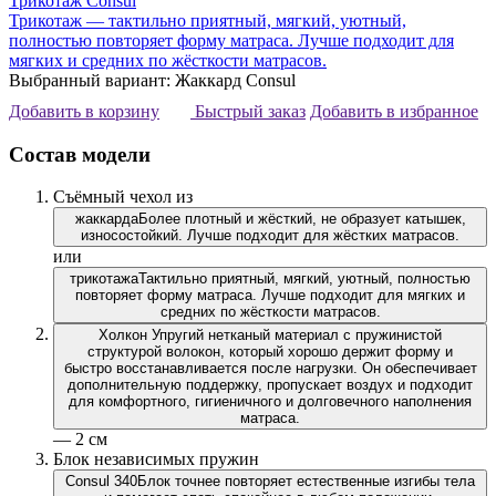
Трикотаж Consul
Трикотаж — тактильно приятный, мягкий, уютный,
полностью повторяет форму матраса. Лучше подходит для
мягких и средних по жёсткости матрасов.
Выбранный вариант: Жаккард Consul
Добавить в корзину
Быстрый заказ
Добавить в избранное
Состав модели
Съёмный чехол из
жаккарда
Более плотный и жёсткий, не образует катышек,
износостойкий. Лучше подходит для жёстких матрасов.
или
трикотажа
Тактильно приятный, мягкий, уютный, полностью
повторяет форму матраса. Лучше подходит для мягких и
средних по жёсткости матрасов.
Холкон
Упругий нетканый материал с пружинистой
структурой волокон, который хорошо держит форму и
быстро восстанавливается после нагрузки. Он обеспечивает
дополнительную поддержку, пропускает воздух и подходит
для комфортного, гигиеничного и долговечного наполнения
матраса.
— 2 см
Блок независимых пружин
Consul 340
Блок точнее повторяет естественные изгибы тела