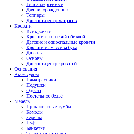
Гипоаллергенные
Для новорожденных
Топперы
Дисконт-центр матрасов
Кровати
Все кровати
Кровати с тканевой обивкой
Детские и односпальные кровати
Кровати из массива бука
Диваны
Основы
Дисконт-центр кроватей
Основания
Аксессуары
Наматрасники
Подушки
Одеяла
Постельное бельё
Мебель
Прикроватные тумбы
Комоды
Зеркала
Пуфы
Банкетки
Туалетные столики