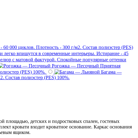
 60 000 циклов. Плотность - 300 г/м2. Состав полиэстер (PES)
 легко впишутся в современные интерьеры. Истирание - 45
елюр с матовой фактурой. Спокойные популярные оттенки
Рогожка — Песочный
Приятная
полиэстер (PES) 100%.
Багама —
2. Состав полиэстер (PES) 100%.
ой площадью, детских и подростковых спален, гостевых
плект кровати входит кроватное основание. Каркас основания
льевым ящиком.