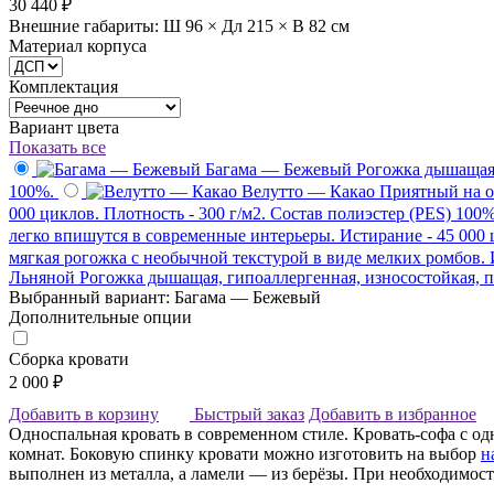
30 440 ₽
Внешние габариты: Ш 96 × Дл 215 × В 82 см
Материал корпуса
Комплектация
Вариант цвета
Показать все
Багама — Бежевый
Рогожка дышащая, 
100%.
Велутто — Какао
Приятный на о
000 циклов. Плотность - 300 г/м2. Состав полиэстер (PES) 100%
легко впишутся в современные интерьеры. Истирание - 45 000 ц
мягкая рогожка с необычной текстурой в виде мелких ромбов. И
Льняной
Рогожка дышащая, гипоаллергенная, износостойкая, пр
Выбранный вариант: Багама — Бежевый
Дополнительные опции
Сборка кровати
2 000 ₽
Добавить в корзину
Быстрый заказ
Добавить в избранное
Односпальная кровать в современном стиле. Кровать-софа с о
комнат. Боковую спинку кровати можно изготовить на выбор
н
выполнен из металла, а ламели — из берёзы. При необходимо