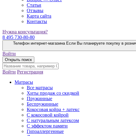
Статьи
Отзывы
Карта сайта
Контакты
Нужна консультация?
8 495 730-80-80
Телефон интернет-магазина
Если Вы планируете покупку в розни
Войти
Открыть поиск
Войти
Регистрация
Матрасы
Все матрасы
Хиты продаж со скидкой
Пружинные
Беспружинные
Кокосовая койра + латекс
С кокосовой койрой
С натуральным латексом
С эффектом памяти
Гипоаллергенные