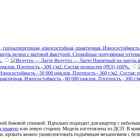
гипоаллергенная, износостойкая, практичная. Износостойкость -
щупь велюр с матовой фактурой. Спокойные популярные оттенки
.
Велутто — Латте
Приятный на ощупь в
иклов. Плотность - 300 г/м2. Состав полиэстер (PES) 100%.
зносостойкость - 50 000 циклов. Плотность - 360 г/м2. Состав: 
актичная. Износостойкость - 60 000 циклов. Плотность - 300 г/м
дной боковой спинкой. Идеально подходит для квартир с небольш
а правую
или левую сторону. Модель изготовлена из ДСП. В ком
сти, кровать можно укомплектовать подъёмным механизмом с бе