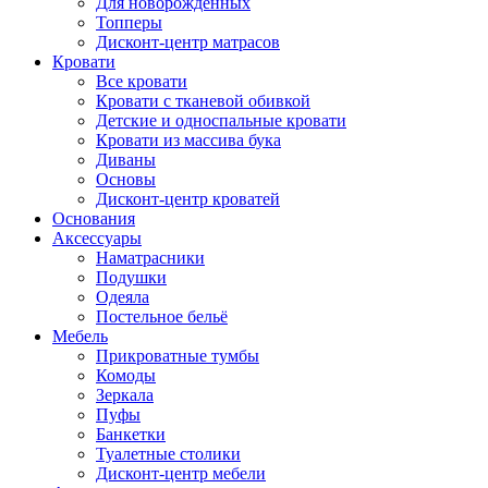
Для новорожденных
Топперы
Дисконт-центр матрасов
Кровати
Все кровати
Кровати с тканевой обивкой
Детские и односпальные кровати
Кровати из массива бука
Диваны
Основы
Дисконт-центр кроватей
Основания
Аксессуары
Наматрасники
Подушки
Одеяла
Постельное бельё
Мебель
Прикроватные тумбы
Комоды
Зеркала
Пуфы
Банкетки
Туалетные столики
Дисконт-центр мебели