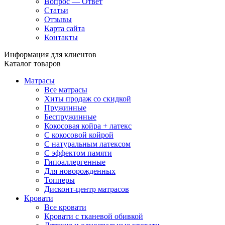
Вопрос — Ответ
Статьи
Отзывы
Карта сайта
Контакты
Информация для клиентов
Каталог товаров
Матрасы
Все матрасы
Хиты продаж со скидкой
Пружинные
Беспружинные
Кокосовая койра + латекс
С кокосовой койрой
С натуральным латексом
С эффектом памяти
Гипоаллергенные
Для новорожденных
Топперы
Дисконт-центр матрасов
Кровати
Все кровати
Кровати с тканевой обивкой