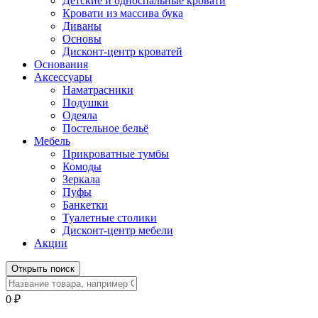
Детские и односпальные кровати
Кровати из массива бука
Диваны
Основы
Дисконт-центр кроватей
Основания
Аксессуары
Наматрасники
Подушки
Одеяла
Постельное бельё
Мебель
Прикроватные тумбы
Комоды
Зеркала
Пуфы
Банкетки
Туалетные столики
Дисконт-центр мебели
Акции
Открыть поиск
0
₽