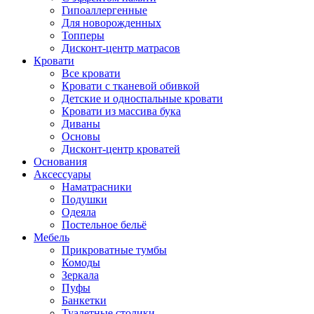
Гипоаллергенные
Для новорожденных
Топперы
Дисконт-центр матрасов
Кровати
Все кровати
Кровати с тканевой обивкой
Детские и односпальные кровати
Кровати из массива бука
Диваны
Основы
Дисконт-центр кроватей
Основания
Аксессуары
Наматрасники
Подушки
Одеяла
Постельное бельё
Мебель
Прикроватные тумбы
Комоды
Зеркала
Пуфы
Банкетки
Туалетные столики