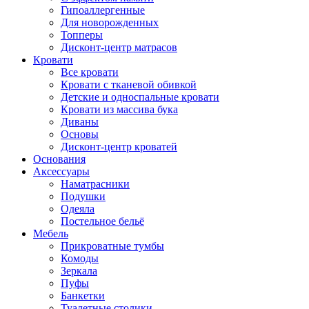
Гипоаллергенные
Для новорожденных
Топперы
Дисконт-центр матрасов
Кровати
Все кровати
Кровати с тканевой обивкой
Детские и односпальные кровати
Кровати из массива бука
Диваны
Основы
Дисконт-центр кроватей
Основания
Аксессуары
Наматрасники
Подушки
Одеяла
Постельное бельё
Мебель
Прикроватные тумбы
Комоды
Зеркала
Пуфы
Банкетки
Туалетные столики