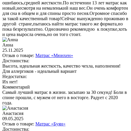
ошибаюсь,средней жесткости.По истечении 13 лет матрас как
новый,несмотря на немаленький наш вес.Он очень комфортен
для сна в общем и для спины просто песня.Огромное спасибо
за такой качественный товар!Сейчас вынужденно проживаю в
другой стране,пытаюсь найти матрас такого же формата,но
пока безрезультатно. Однозначно рекомендую к покупке,хоть
и цена выросла очень,но он того стоит.
Анна
25.11.2025
Отзыв о товаре:
Матрас «Мюнхен»
Достоинства:
Высота, идеальная жесткость, качество чехла, наполнения!
Для аллергиков - идеальный вариант
Недостатки:
Их нет!
Комментарий
Самый лучший матрас в жизни. засыпаю за 30 секунд! Боли в
спине прошли, с мужем от него в восторге. Радует с 2020
года.
Анастасия
09.05.2025
Отзыв о товаре:
Матрас «Буян»
Достоинства: