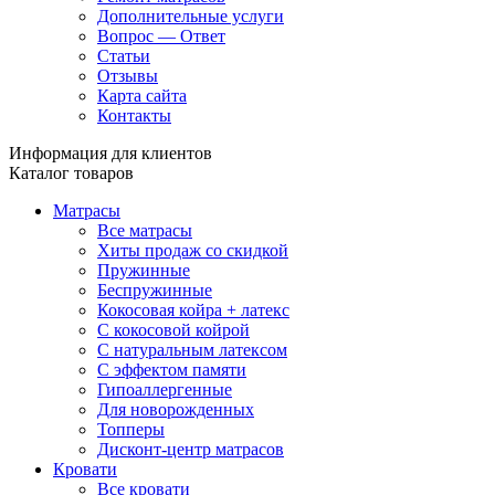
Дополнительные услуги
Вопрос — Ответ
Статьи
Отзывы
Карта сайта
Контакты
Информация для клиентов
Каталог товаров
Матрасы
Все матрасы
Хиты продаж со скидкой
Пружинные
Беспружинные
Кокосовая койра + латекс
С кокосовой койрой
С натуральным латексом
С эффектом памяти
Гипоаллергенные
Для новорожденных
Топперы
Дисконт-центр матрасов
Кровати
Все кровати