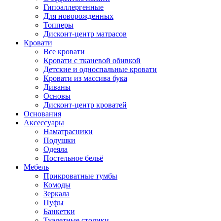
Гипоаллергенные
Для новорожденных
Топперы
Дисконт-центр матрасов
Кровати
Все кровати
Кровати с тканевой обивкой
Детские и односпальные кровати
Кровати из массива бука
Диваны
Основы
Дисконт-центр кроватей
Основания
Аксессуары
Наматрасники
Подушки
Одеяла
Постельное бельё
Мебель
Прикроватные тумбы
Комоды
Зеркала
Пуфы
Банкетки
Туалетные столики