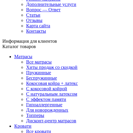
Дополнительные услуги
Вопрос — Ответ
Статьи
Отзывы
Карта сайта
Контакты
Информация для клиентов
Каталог товаров
Матрасы
Все матрасы
Хиты продаж со скидкой
Пружинные
Беспружинные
Кокосовая койра + латекс
С кокосовой койрой
С натуральным латексом
С эффектом памяти
Гипоаллергенные
Для новорожденных
Топперы
Дисконт-центр матрасов
Кровати
Все кровати