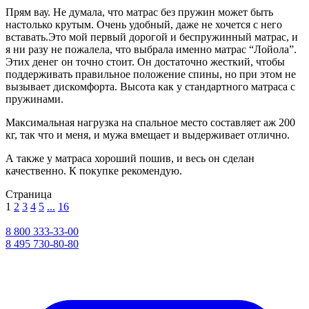
Прям вау. Не думала, что матрас без пружин может быть
настолько крутым. Очень удобный, даже не хочется с него
вставать.Это мой первый дорогой и беспружинный матрас, и
я ни разу не пожалела, что выбрала именно матрас “Лойола”.
Этих денег он точно стоит. Он достаточно жесткий, чтобы
поддерживать правильное положение спины, но при этом не
вызывает дискомфорта. Высота как у стандартного матраса с
пружинами.
Максимальная нагрузка на спальное место составляет аж 200
кг, так что и меня, и мужа вмещает и выдерживает отлично.
А также у матраса хороший пошив, и весь он сделан
качественно. К покупке рекомендую.
Страница
1
2
3
4
5
...
16
8 800 333-33-00
8 495 730-80-80