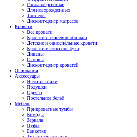
Гипоаллергенные
Для новорожденных
Топперы
Дисконт-центр матрасов
Кровати
Все кровати
Кровати с тканевой обивкой
Детские и односпальные кровати
Кровати из массива бука
Диваны
Основы
Дисконт-центр кроватей
Основания
Аксессуары
Наматрасники
Подушки
Одеяла
Постельное бельё
Мебель
Прикроватные тумбы
Комоды
Зеркала
Пуфы
Банкетки
Туалетные столики