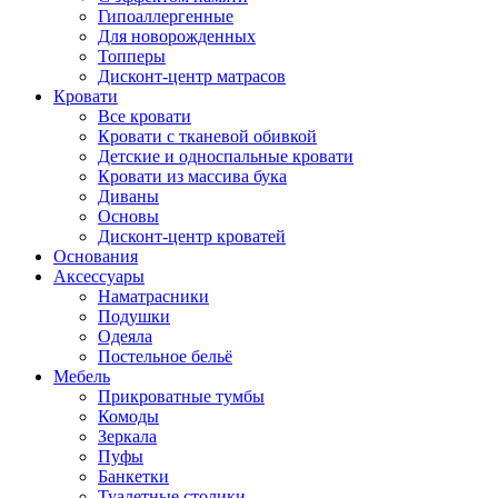
Гипоаллергенные
Для новорожденных
Топперы
Дисконт-центр матрасов
Кровати
Все кровати
Кровати с тканевой обивкой
Детские и односпальные кровати
Кровати из массива бука
Диваны
Основы
Дисконт-центр кроватей
Основания
Аксессуары
Наматрасники
Подушки
Одеяла
Постельное бельё
Мебель
Прикроватные тумбы
Комоды
Зеркала
Пуфы
Банкетки
Туалетные столики