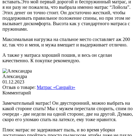
вставать.Это мой первый дорогой и беспружинный матрас, и
я ни разу не пожалела, что выбрала именно матрас “Лойола”.
Этих денег он точно стоит. Он достаточно жесткий, чтобы
поддерживать правильное положение спины, но при этом не
вызывает дискомфорта. Высота как у стандартного матраса с
пружинами.
Максимальная нагрузка на спальное место составляет аж 200
кг, так что и меня, и мужа вмещает и выдерживает отлично.
А также у матраса хороший пошив, и весь он сделан
качественно. К покупке рекомендую.
Александра
01.12.2023
Отзыв о товаре:
Матрас «Санрайз»
Комментарий
Замечательный матрас! Он двусторонний, можно выбрать на
какой стороне спать! Мы с мужем перестали спорить, спим по
очереди - две недели на одной стороне, две на другой. Думаю,
скоро его уломаю спать на латексе, ему тоже нравится.
Плюс матрас не задерживает пыль, и во время уборки
достаточно пройтись просто пылесосом, чтобы даже не пахло