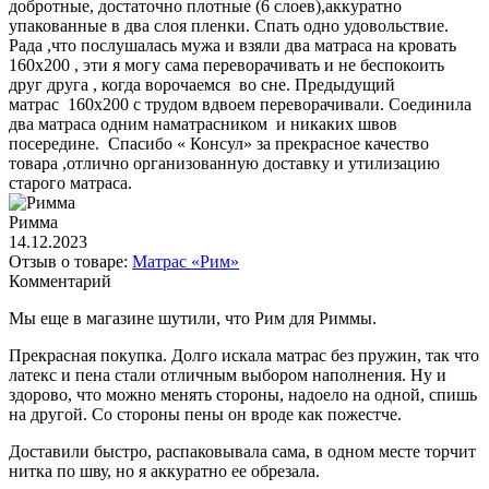
добротные, достаточно плотные (6 слоев),аккуратно
упакованные в два слоя пленки. Спать одно удовольствие.
Рада ,что послушалась мужа и взяли два матраса на кровать
160х200 , эти я могу сама переворачивать и не беспокоить
друг друга , когда ворочаемся во сне. Предыдущий
матрас 160х200 с трудом вдвоем переворачивали. Соединила
два матраса одним наматрасником и никаких швов
посередине. Спасибо « Консул» за прекрасное качество
товара ,отлично организованную доставку и утилизацию
старого матраса.
Римма
14.12.2023
Отзыв о товаре:
Матрас «Рим»
Комментарий
Мы еще в магазине шутили, что Рим для Риммы.
Прекрасная покупка. Долго искала матрас без пружин, так что
латекс и пена стали отличным выбором наполнения. Ну и
здорово, что можно менять стороны, надоело на одной, спишь
на другой. Со стороны пены он вроде как пожестче.
Доставили быстро, распаковывала сама, в одном месте торчит
нитка по шву, но я аккуратно ее обрезала.