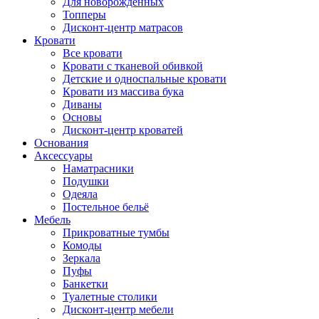
Для новорожденных
Топперы
Дисконт-центр матрасов
Кровати
Все кровати
Кровати с тканевой обивкой
Детские и односпальные кровати
Кровати из массива бука
Диваны
Основы
Дисконт-центр кроватей
Основания
Аксессуары
Наматрасники
Подушки
Одеяла
Постельное бельё
Мебель
Прикроватные тумбы
Комоды
Зеркала
Пуфы
Банкетки
Туалетные столики
Дисконт-центр мебели