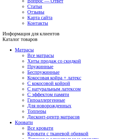
Вопрос — Ответ
Статьи
Отзывы
Карта сайта
Контакты
Информация для клиентов
Каталог товаров
Матрасы
Все матрасы
Хиты продаж со скидкой
Пружинные
Беспружинные
Кокосовая койра + латекс
С кокосовой койрой
С натуральным латексом
С эффектом памяти
Гипоаллергенные
Для новорожденных
Топперы
Дисконт-центр матрасов
Кровати
Все кровати
Кровати с тканевой обивкой