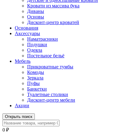
Детские и односпальные кровати
Кровати из массива бука
Диваны
Основы
Дисконт-центр кроватей
Основания
Аксессуары
Наматрасники
Подушки
Одеяла
Постельное бельё
Мебель
Прикроватные тумбы
Комоды
Зеркала
Пуфы
Банкетки
Туалетные столики
Дисконт-центр мебели
Акции
Открыть поиск
0
₽