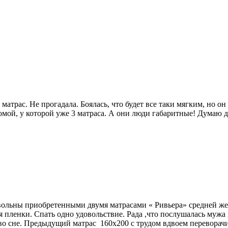
атрас. Не прогадала. Боялась, что будет все таки мягким, но о
мой, у которой уже 3 матраса. А они люди габаритные! Думаю д
овольны приобретенными двумя матрасами « Ривьера» средней ж
 пленки. Спать одно удовольствие. Рада ,что послушалась мужа и
я во сне. Предыдущий матрас 160х200 с трудом вдвоем перевора