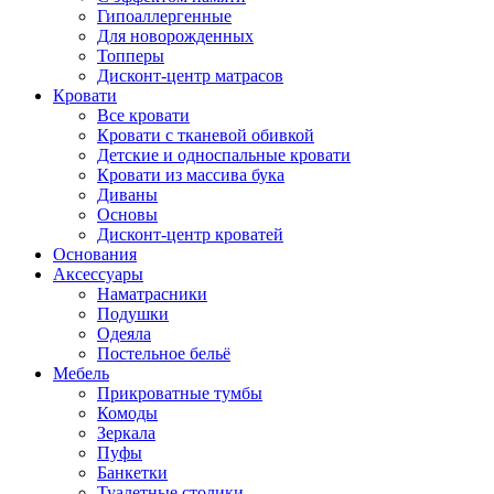
Гипоаллергенные
Для новорожденных
Топперы
Дисконт-центр матрасов
Кровати
Все кровати
Кровати с тканевой обивкой
Детские и односпальные кровати
Кровати из массива бука
Диваны
Основы
Дисконт-центр кроватей
Основания
Аксессуары
Наматрасники
Подушки
Одеяла
Постельное бельё
Мебель
Прикроватные тумбы
Комоды
Зеркала
Пуфы
Банкетки
Туалетные столики