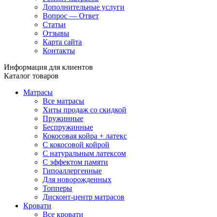
Дополнительные услуги
Вопрос — Ответ
Статьи
Отзывы
Карта сайта
Контакты
Информация для клиентов
Каталог товаров
Матрасы
Все матрасы
Хиты продаж со скидкой
Пружинные
Беспружинные
Кокосовая койра + латекс
С кокосовой койрой
С натуральным латексом
С эффектом памяти
Гипоаллергенные
Для новорожденных
Топперы
Дисконт-центр матрасов
Кровати
Все кровати