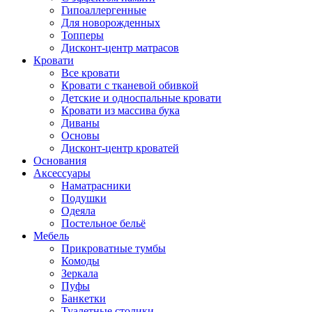
Гипоаллергенные
Для новорожденных
Топперы
Дисконт-центр матрасов
Кровати
Все кровати
Кровати с тканевой обивкой
Детские и односпальные кровати
Кровати из массива бука
Диваны
Основы
Дисконт-центр кроватей
Основания
Аксессуары
Наматрасники
Подушки
Одеяла
Постельное бельё
Мебель
Прикроватные тумбы
Комоды
Зеркала
Пуфы
Банкетки
Туалетные столики