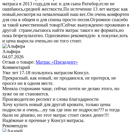
матраса в 2013 году,для нас и для сына Ратибор,если не
ошибаюсь,средней жесткости.По истечении 13 лет матрас как
новый,несмотря на немаленький наш вес.Он очень комфортен
для сна в общем и для спины просто песня.Огромное спасибо
за такой качественный товар!Сейчас вынужденно проживаю в
другой стране,пытаюсь найти матрас такого же формата,но
пока безрезультатно. Однозначно рекомендую к покупке,хоть
и цена выросла очень,но он того стоит.
Альфира
04.07.2026
Отзыв о товаре:
Матрас «Президент»
Комментарий
Уже лет 17-18 пользуюсь матрасом Консул.
Прекрасный, как новый, не продавился, не протерся, не
просел ни в одном месте.
Меняла сторонами чаще, сейчас почти не делаю этого, но
хуже он не становится.
Производителю респект и слова благодарности
Хочу купить новый для другой кровати, только цены
подросли и очень....ну так где они не подросли??? и тогда
были не дёшево, но этот матрас стоит своих денег!!!
Надёжные и прочные у Консул матрасы.
Рекомендую