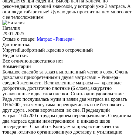
ощущается при сидении. Выбор пал на Консул, по
рекомендации хорошей знакомой, у которой уже 3 матраса. А
они люди габаритные! Думаю дочь проспит на нем много лет
с ее телосложением.
Наталия
29.01.2025
Отзыв о товаре:
Матрас «Ривьера»
Достоинства:
Упругий,добротный ,красиво отсроченный
Недостатки:
Все отлично,недостатков нет
Комментарий
Большое спасибо за заказ выполненный четко в срок. Очень
довольны приобретенными двумя матрасами « Ривьера»
средней жесткости. Великолепные матрасы — красивые,
добротные, достаточно плотные (6 слоев),аккуратно
упакованные в два слоя пленки. Спать одно удовольствие.
Рада ,что послушалась мужа и взяли два матраса на кровать
160х200 , эти я могу сама переворачивать и не беспокоить
друг друга , когда ворочаемся во сне. Предыдущий
матрас 160х200 с трудом вдвоем переворачивали. Соединила
два матраса одним наматрасником и никаких швов
посередине. Спасибо « Консул» за прекрасное качество
товара ,отлично организованную доставку и утилизацию