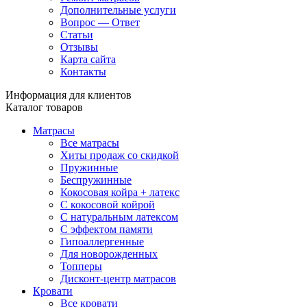
Дополнительные услуги
Вопрос — Ответ
Статьи
Отзывы
Карта сайта
Контакты
Информация для клиентов
Каталог товаров
Матрасы
Все матрасы
Хиты продаж со скидкой
Пружинные
Беспружинные
Кокосовая койра + латекс
С кокосовой койрой
С натуральным латексом
С эффектом памяти
Гипоаллергенные
Для новорожденных
Топперы
Дисконт-центр матрасов
Кровати
Все кровати