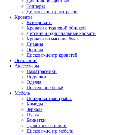
Для новорожденных
Топперы
Дисконт-центр матрасов
Кровати
Все кровати
Кровати с тканевой обивкой
Детские и односпальные кровати
Кровати из массива бука
Диваны
Основы
Дисконт-центр кроватей
Основания
Аксессуары
Наматрасники
Подушки
Одеяла
Постельное бельё
Мебель
Прикроватные тумбы
Комоды
Зеркала
Пуфы
Банкетки
Туалетные столики
Дисконт-центр мебели