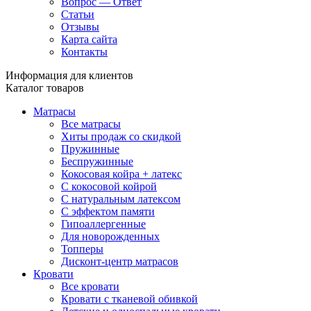
Вопрос — Ответ
Статьи
Отзывы
Карта сайта
Контакты
Информация для клиентов
Каталог товаров
Матрасы
Все матрасы
Хиты продаж со скидкой
Пружинные
Беспружинные
Кокосовая койра + латекс
С кокосовой койрой
С натуральным латексом
С эффектом памяти
Гипоаллергенные
Для новорожденных
Топперы
Дисконт-центр матрасов
Кровати
Все кровати
Кровати с тканевой обивкой