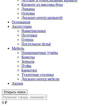
Детские и односпальные кровати
Кровати из массива бука
Диваны
Основы
Дисконт-центр кроватей
Основания
Аксессуары
Наматрасники
Подушки
Одеяла
Постельное бельё
Мебель
Прикроватные тумбы
Комоды
Зеркала
Пуфы
Банкетки
Туалетные столики
Дисконт-центр мебели
Акции
Открыть поиск
0
₽