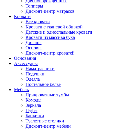
Для новорожденных
Топперы
Дисконт-центр матрасов
Кровати
Все кровати
Кровати с тканевой обивкой
Детские и односпальные кровати
Кровати из массива бука
Диваны
Основы
Дисконт-центр кроватей
Основания
Аксессуары
Наматрасники
Подушки
Одеяла
Постельное бельё
Мебель
Прикроватные тумбы
Комоды
Зеркала
Пуфы
Банкетки
Туалетные столики
Дисконт-центр мебели