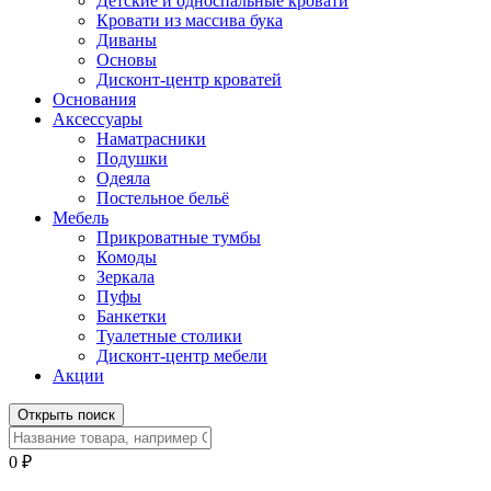
Детские и односпальные кровати
Кровати из массива бука
Диваны
Основы
Дисконт-центр кроватей
Основания
Аксессуары
Наматрасники
Подушки
Одеяла
Постельное бельё
Мебель
Прикроватные тумбы
Комоды
Зеркала
Пуфы
Банкетки
Туалетные столики
Дисконт-центр мебели
Акции
Открыть поиск
0
₽