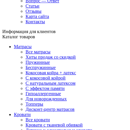
Вопрос — Ответ
Статьи
Отзывы
Карта сайта
Контакты
Информация для клиентов
Каталог товаров
Матрасы
Все матрасы
Хиты продаж со скидкой
Пружинные
Беспружинные
Кокосовая койра + латекс
С кокосовой койрой
С натуральным латексом
С эффектом памяти
Гипоаллергенные
Для новорожденных
Топперы
Дисконт-центр матрасов
Кровати
Все кровати
Кровати с тканевой обивкой