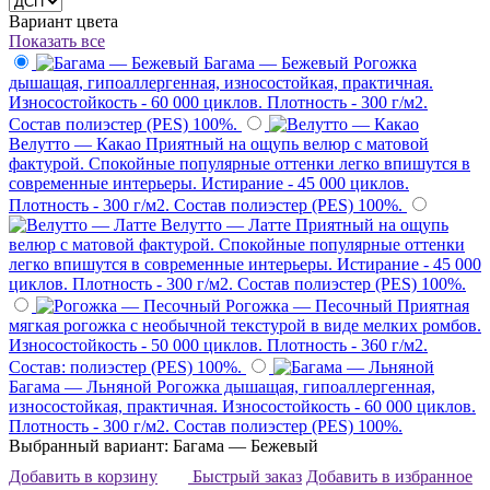
Вариант цвета
Показать все
Багама — Бежевый
Рогожка
дышащая, гипоаллергенная, износостойкая, практичная.
Износостойкость - 60 000 циклов. Плотность - 300 г/м2.
Состав полиэстер (PES) 100%.
Велутто — Какао
Приятный на ощупь велюр с матовой
фактурой. Спокойные популярные оттенки легко впишутся в
современные интерьеры. Истирание - 45 000 циклов.
Плотность - 300 г/м2. Состав полиэстер (PES) 100%.
Велутто — Латте
Приятный на ощупь
велюр с матовой фактурой. Спокойные популярные оттенки
легко впишутся в современные интерьеры. Истирание - 45 000
циклов. Плотность - 300 г/м2. Состав полиэстер (PES) 100%.
Рогожка — Песочный
Приятная
мягкая рогожка с необычной текстурой в виде мелких ромбов.
Износостойкость - 50 000 циклов. Плотность - 360 г/м2.
Состав: полиэстер (PES) 100%.
Багама — Льняной
Рогожка дышащая, гипоаллергенная,
износостойкая, практичная. Износостойкость - 60 000 циклов.
Плотность - 300 г/м2. Состав полиэстер (PES) 100%.
Выбранный вариант: Багама — Бежевый
Добавить в корзину
Быстрый заказ
Добавить в избранное