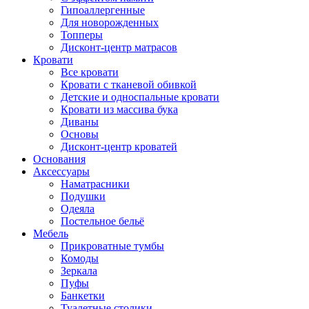
Гипоаллергенные
Для новорожденных
Топперы
Дисконт-центр матрасов
Кровати
Все кровати
Кровати с тканевой обивкой
Детские и односпальные кровати
Кровати из массива бука
Диваны
Основы
Дисконт-центр кроватей
Основания
Аксессуары
Наматрасники
Подушки
Одеяла
Постельное бельё
Мебель
Прикроватные тумбы
Комоды
Зеркала
Пуфы
Банкетки
Туалетные столики