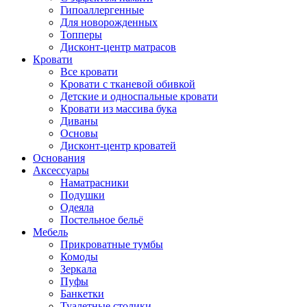
Гипоаллергенные
Для новорожденных
Топперы
Дисконт-центр матрасов
Кровати
Все кровати
Кровати с тканевой обивкой
Детские и односпальные кровати
Кровати из массива бука
Диваны
Основы
Дисконт-центр кроватей
Основания
Аксессуары
Наматрасники
Подушки
Одеяла
Постельное бельё
Мебель
Прикроватные тумбы
Комоды
Зеркала
Пуфы
Банкетки
Туалетные столики