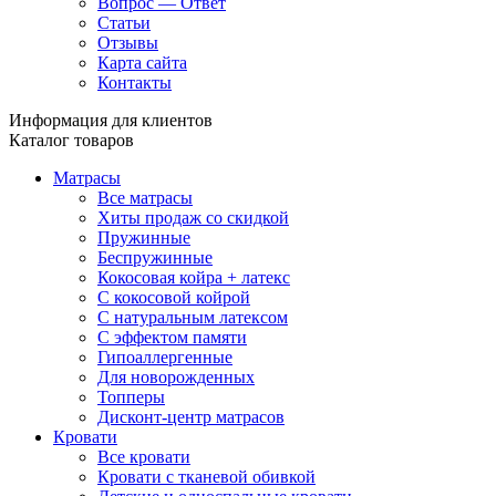
Вопрос — Ответ
Статьи
Отзывы
Карта сайта
Контакты
Информация для клиентов
Каталог товаров
Матрасы
Все матрасы
Хиты продаж со скидкой
Пружинные
Беспружинные
Кокосовая койра + латекс
С кокосовой койрой
С натуральным латексом
С эффектом памяти
Гипоаллергенные
Для новорожденных
Топперы
Дисконт-центр матрасов
Кровати
Все кровати
Кровати с тканевой обивкой