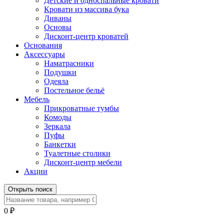
Детские и односпальные кровати
Кровати из массива бука
Диваны
Основы
Дисконт-центр кроватей
Основания
Аксессуары
Наматрасники
Подушки
Одеяла
Постельное бельё
Мебель
Прикроватные тумбы
Комоды
Зеркала
Пуфы
Банкетки
Туалетные столики
Дисконт-центр мебели
Акции
Открыть поиск
0
₽