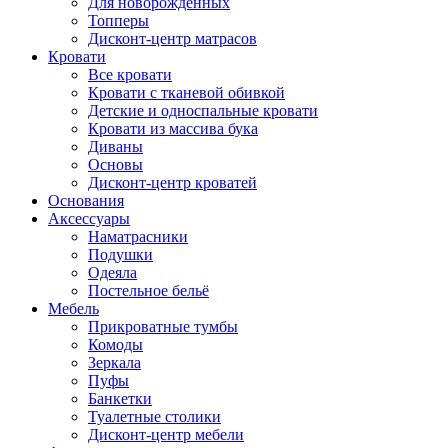
Для новорожденных
Топперы
Дисконт-центр матрасов
Кровати
Все кровати
Кровати с тканевой обивкой
Детские и односпальные кровати
Кровати из массива бука
Диваны
Основы
Дисконт-центр кроватей
Основания
Аксессуары
Наматрасники
Подушки
Одеяла
Постельное бельё
Мебель
Прикроватные тумбы
Комоды
Зеркала
Пуфы
Банкетки
Туалетные столики
Дисконт-центр мебели