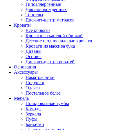
Гипоаллергенные
Для новорожденных
Топперы
Дисконт-центр матрасов
Кровати
Все кровати
Кровати с тканевой обивкой
Детские и односпальные кровати
Кровати из массива бука
Диваны
Основы
Дисконт-центр кроватей
Основания
Аксессуары
Наматрасники
Подушки
Одеяла
Постельное бельё
Мебель
Прикроватные тумбы
Комоды
Зеркала
Пуфы
Банкетки
Туалетные столики