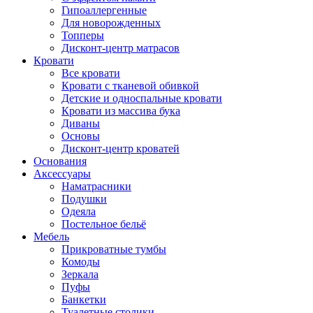
Гипоаллергенные
Для новорожденных
Топперы
Дисконт-центр матрасов
Кровати
Все кровати
Кровати с тканевой обивкой
Детские и односпальные кровати
Кровати из массива бука
Диваны
Основы
Дисконт-центр кроватей
Основания
Аксессуары
Наматрасники
Подушки
Одеяла
Постельное бельё
Мебель
Прикроватные тумбы
Комоды
Зеркала
Пуфы
Банкетки
Туалетные столики