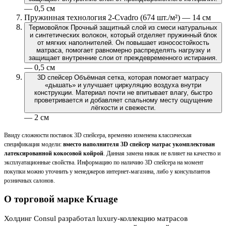
— 0,5 см
Пружинная технология 2-Cvadro (674 шт./м²) — 14 см
Термовойлок
Прочный защитный слой из смеси натуральных
и синтетических волокон, который отделяет пружинный блок
от мягких наполнителей. Он повышает износостойкость
матраса, помогает равномерно распределять нагрузку и
защищает внутренние слои от преждевременного истирания.
— 0,5 см
3D спейсер
Объёмная сетка, которая помогает матрасу
«дышать» и улучшает циркуляцию воздуха внутри
конструкции. Материал почти не впитывает влагу, быстро
проветривается и добавляет спальному месту ощущение
лёгкости и свежести.
— 2 см
Ввиду сложности поставок 3D спейсера, временно изменена классическая
спецификация модели:
вместо наполнителя 3D спейсер матрас укомплектован
латексированной кокосовой койрой
. Данная замена никак не влияет на качество и
эксплуатационные свойства. Информацию по наличию 3D спейсера на момент
покупки можно уточнить у менеджеров интернет-магазина, либо у консультантов
розничных салонов.
О торговой марке Kruage
Холдинг Consul разработал luxury-коллекцию матрасов