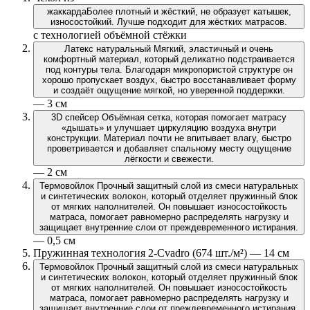
жаккарда
Более плотный и жёсткий, не образует катышек,
износостойкий. Лучше подходит для жёстких матрасов.
с технологией объёмной стёжки
Латекс натуральный
Мягкий, эластичный и очень
комфортный материал, который деликатно подстраивается
под контуры тела. Благодаря микропористой структуре он
хорошо пропускает воздух, быстро восстанавливает форму
и создаёт ощущение мягкой, но уверенной поддержки.
— 3 см
3D спейсер
Объёмная сетка, которая помогает матрасу
«дышать» и улучшает циркуляцию воздуха внутри
конструкции. Материал почти не впитывает влагу, быстро
проветривается и добавляет спальному месту ощущение
лёгкости и свежести.
— 2 см
Термовойлок
Прочный защитный слой из смеси натуральных
и синтетических волокон, который отделяет пружинный блок
от мягких наполнителей. Он повышает износостойкость
матраса, помогает равномерно распределять нагрузку и
защищает внутренние слои от преждевременного истирания.
— 0,5 см
Пружинная технология 2-Cvadro (674 шт./м²) — 14 см
Термовойлок
Прочный защитный слой из смеси натуральных
и синтетических волокон, который отделяет пружинный блок
от мягких наполнителей. Он повышает износостойкость
матраса, помогает равномерно распределять нагрузку и
защищает внутренние слои от преждевременного истирания.