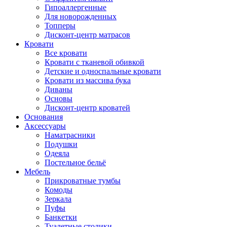
Гипоаллергенные
Для новорожденных
Топперы
Дисконт-центр матрасов
Кровати
Все кровати
Кровати с тканевой обивкой
Детские и односпальные кровати
Кровати из массива бука
Диваны
Основы
Дисконт-центр кроватей
Основания
Аксессуары
Наматрасники
Подушки
Одеяла
Постельное бельё
Мебель
Прикроватные тумбы
Комоды
Зеркала
Пуфы
Банкетки
Туалетные столики