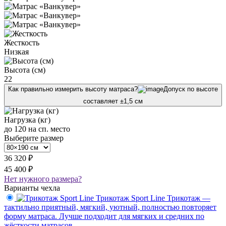
Жесткость
Низкая
Высота (см)
22
Как правильно измерить высоту матраса?
Допуск по высоте
составляет ±1,5 см
Нагрузка (кг)
до 120 на сп. место
Выберите размер
36 320 ₽
45 400 ₽
Нет нужного размера?
Варианты чехла
Трикотаж Sport Line
Трикотаж —
тактильно приятный, мягкий, уютный, полностью повторяет
форму матраса. Лучше подходит для мягких и средних по
жёсткости матрасов.