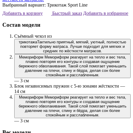
Выбранный вариант: Трикотаж Sport Line
Добавить в корзину
Быстрый заказ
Добавить в избранное
Состав модели
Съёмный чехол из
трикотажа
Тактильно приятный, мягкий, уютный, полностью
повторяет форму матраса. Лучше подходит для мягких и
средних по жёсткости матрасов.
Мемориформ
Мемориформ реагирует на тепло и вес тела,
плавно повторяя его контуры и создавая ощущение
бережного обволакивания. Такой слой помогает уменьшить
давление на плечи, спину и бёдра, делая сон более
спокойным и расслабленным.
— 3 см
Блок независимых пружин с 5-ю зонами жёсткости —
14 см
Мемориформ
Мемориформ реагирует на тепло и вес тела,
плавно повторяя его контуры и создавая ощущение
бережного обволакивания. Такой слой помогает уменьшить
давление на плечи, спину и бёдра, делая сон более
спокойным и расслабленным.
— 3 см
Вес модели