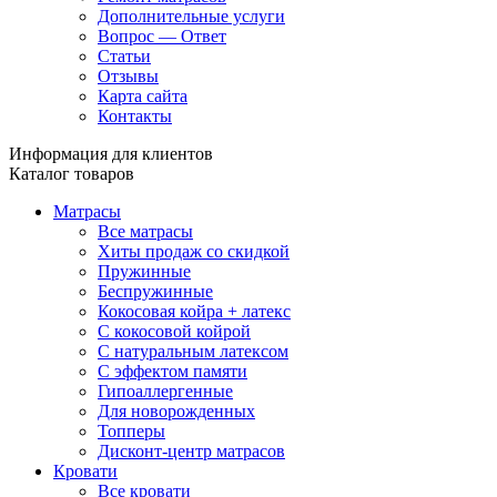
Дополнительные услуги
Вопрос — Ответ
Статьи
Отзывы
Карта сайта
Контакты
Информация для клиентов
Каталог товаров
Матрасы
Все матрасы
Хиты продаж со скидкой
Пружинные
Беспружинные
Кокосовая койра + латекс
С кокосовой койрой
С натуральным латексом
С эффектом памяти
Гипоаллергенные
Для новорожденных
Топперы
Дисконт-центр матрасов
Кровати
Все кровати