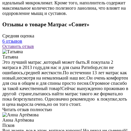
идеальный микроклимат. Кроме того, наполнитель содержит
максимальное количество полезного ланолина, что влияет на
оздоровление мышц и суставов.
Отзывы о товаре Матрас «Сонет»
Средняя оценка
6 отзывов
Оставить отзыв
Татьяна
Это лучший матрас ,который может быть.Я покупала 2
матраса в 2013 году,для нас и для сына Ратибор,если не
ошибаюсь,средней жесткости.По истечении 13 лет матрас как
новый,несмотря на немаленький наш вес.Он очень комфортен
для сна в общем и для спины просто песня.Огромное спасибо
за такой качественный товар!Сейчас вынужденно проживаю в
другой стране,пытаюсь найти матрас такого же формата,но
пока безрезультатно. Однозначно рекомендую к покупке,хоть
и цена выросла очень,но он того стоит.
Читать отзыв полностью
Анна Артёмова
Псков
Вот знаете, все в этом матрасе хорошо! Но чехол не съемный!