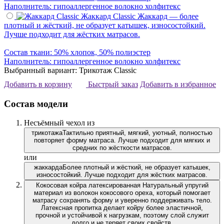
Наполнитель: гипоаллергенное волокно холфитекс
Жаккард Classic
Жаккард — более
плотный и жёсткий, не образует катышек, износостойкий.
Лучше подходит для жёстких матрасов.
Состав ткани: 50% хлопок, 50% полиэстер
Наполнитель: гипоаллергенное волокно холфитекс
Выбранный вариант: Трикотаж Classic
Добавить в корзину
Быстрый заказ
Добавить в избранное
Состав модели
Несъёмный чехол из
трикотажа
Тактильно приятный, мягкий, уютный, полностью
повторяет форму матраса. Лучше подходит для мягких и
средних по жёсткости матрасов.
или
жаккарда
Более плотный и жёсткий, не образует катышек,
износостойкий. Лучше подходит для жёстких матрасов.
Кокосовая койра латексированная
Натуральный упругий
материал из волокон кокосового ореха, который помогает
матрасу сохранять форму и уверенно поддерживать тело.
Латексная пропитка делает койру более эластичной,
прочной и устойчивой к нагрузкам, поэтому слой служит
долго и не теряет своих свойств.