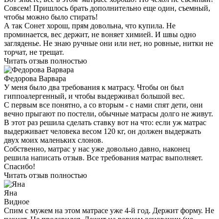
Совсем! Пришлось брать дополнительно еще один, съемный,
чтобы можно было стирать!
А так Сонет хорош, прям довольна, что купила. Не
проминается, вес держит, не воняет химией. И швы одно
загляденье. Не знаю ручные они или нет, но ровные, нитки не
торчат, не трещат.
Читать отзыв полностью
Федорова Варвара
У меня было два требования к матрасу. Чтобы он был
гиппоалергенный, и чтобы выдерживал большой вес.
С первым все понятно, а со вторым - с нами спят дети, они
вечно прыгают по постели, обычные матрасы долго не живут.
В этот раз решила сделать ставку вот на что: если уж матрас
выдерживает человека весом 120 кг, он должен выдержать
двух моих маленьких слонов.
Собственно, матрас у нас уже довольно давно, наконец
решила написать отзыв. Все требования матрас выполняет.
Спасибо!
Читать отзыв полностью
Яна
Видное
Спим с мужем на этом матрасе уже 4-й год. Держит форму. Не