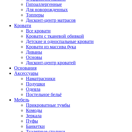
Гипоаллергенные
Для новорожденных
Топперы
Дисконт-центр матрасов
Кровати
Все кровати
Кровати с тканевой обивкой
Детские и односпальные кровати
Кровати из массива бука
Диваны
Основы
Дисконт-центр кроватей
Основания
Аксессуары
Наматрасники
Подушки
Одеяла
Постельное бельё
Мебель
Прикроватные тумбы
Комоды
Зеркала
Пуфы
Банкетки
Туалетные столики