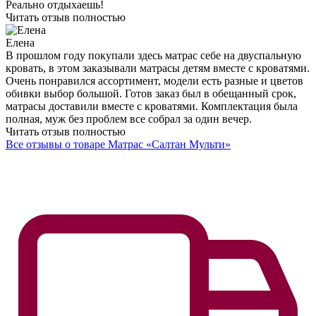
Москва
Матрас отличный! Уже год наслаждаемся крепким,
спокойным сном. За этот год матрас нисколько не промялся,
даже по краям. Муж у меня любитель присаживаться на край
кровати, не каждый матрас такое испытание выдержит, а
этому подобное испытание не повредило!
Читать отзыв полностью
Сергей
Москва
Спасибо за шикарный матрас Салтан Мульти! После сложного
рабочего дня расслабиться на таком огромное удовольствие!
Реально отдыхаешь!
Читать отзыв полностью
Елена
В прошлом году покупали здесь матрас себе на двуспальную
кровать, в этом заказывали матрасы детям вместе с кроватями.
Очень понравился ассортимент, модели есть разные и цветов
обивки выбор большой. Готов заказ был в обещанный срок,
матрасы доставили вместе с кроватями. Комплектация была
полная, муж без проблем все собрал за один вечер.
Читать отзыв полностью
Все отзывы о товаре Матрас «Салтан Мульти»