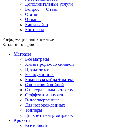
Дополнительные услуги
Вопрос — Ответ
Статьи
Отзывы
Карта сайта
Контакты
Информация для клиентов
Каталог товаров
Матрасы
Все матрасы
Хиты продаж со скидкой
Пружинные
Беспружинные
Кокосовая койра + латекс
С кокосовой койрой
С натуральным латексом
С эффектом памяти
Гипоаллергенные
Для новорожденных
Топперы
Дисконт-центр матрасов
Кровати
Все кровати