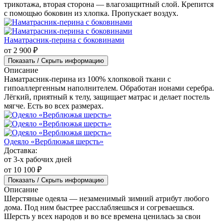
изделия, не изменяя при этом его физических и эксплуатационных свойств.
Вместе с этим товаров интересуются:
Наматрасник влагонепроницаемый с боковинами
от 3 200 ₽
Показать / Скрыть информацию
Описание
Влагонепроницаемый наматрасник пошит из мягкого
трикотажа, вторая сторона — влагозащитный слой. Крепится
с помощью боковин из хлопка. Пропускает воздух.
Наматрасник-перина с боковинами
от 2 900 ₽
Показать / Скрыть информацию
Описание
Наматрасник-перина из 100% хлопковой ткани с
гипоаллергенным наполнителем. Обработан ионами серебра.
Лёгкий, приятный к телу, защищает матрас и делает постель
мягче. Есть во всех размерах.