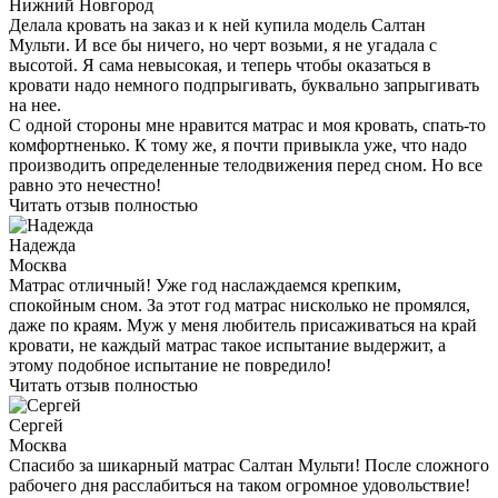
приятная.
Брали здесь же матрас маме, вот теперь взяла себе. Выбирала,
как научили в прошлый раз, но только в этот раз сама, без
консультанта. Что смотрела? На жесткость, на наполнитель, на
высоту. Наполнитель и латексная пена и койра - это не только
интересно, но и очень удобно.
Еще мне помогли с доставкой, все прошло спокойно и без
нервов.
Читать отзыв полностью
Лена
Нижний Новгород
Делала кровать на заказ и к ней купила модель Салтан
Мульти. И все бы ничего, но черт возьми, я не угадала с
высотой. Я сама невысокая, и теперь чтобы оказаться в
кровати надо немного подпрыгивать, буквально запрыгивать
на нее.
С одной стороны мне нравится матрас и моя кровать, спать-то
комфортненько. К тому же, я почти привыкла уже, что надо
производить определенные телодвижения перед сном. Но все
равно это нечестно!
Читать отзыв полностью
Надежда