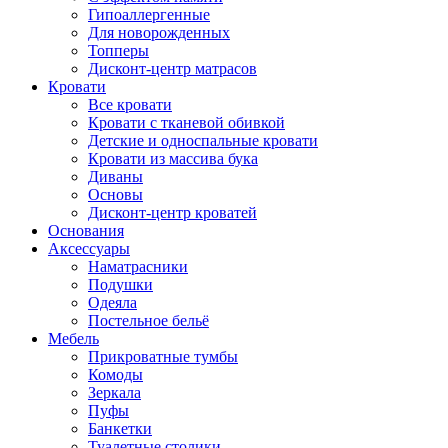
Гипоаллергенные
Для новорожденных
Топперы
Дисконт-центр матрасов
Кровати
Все кровати
Кровати с тканевой обивкой
Детские и односпальные кровати
Кровати из массива бука
Диваны
Основы
Дисконт-центр кроватей
Основания
Аксессуары
Наматрасники
Подушки
Одеяла
Постельное бельё
Мебель
Прикроватные тумбы
Комоды
Зеркала
Пуфы
Банкетки
Туалетные столики