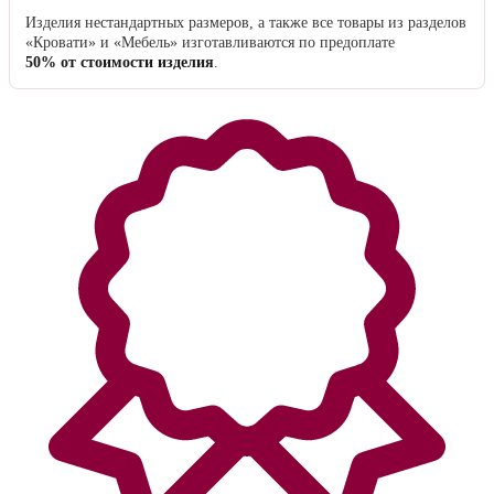
Вы можете оплатить счёт в любом банковском отделении.
После выбора этого способа оплаты счёт отправляется на e-mail
клиента в течение часа в рабочее время магазина.
За услугу перевода банк может удержать от
3 до 7%
от стоимости
заказа, в зависимости от региона.
Предоплата за нестандартное исполнение
Изделия нестандартных размеров, а также все товары из разделов
«Кровати» и «Мебель» изготавливаются по предоплате
50% от стоимости изделия
.