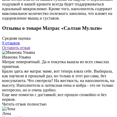
Доставка:
от 3-х рабочих дней
от 2 840 ₽
Показать / Скрыть информацию
Описание
Шерстяные изделия — незаменимый зимний атрибут любого
дома. Под ним быстрее расслабляешься и согреваешься.
Шерсть у всех народов и во все времена ценилась за свои
лечебные свойства. Подушка из верблюжьей шерсти согреет в
любую погоду, прекрасно дышит и дарит ощущение тепла.
Главная их особенность — способность впитывать огромное
количество влаги, оставаясь сухими на ощупь. С верблюжьей
подушкой в вашей кровати всегда будет поддерживаться
идеальный микроклимат. Кроме того, наполнитель содержит
максимальное количество полезного ланолина, что влияет на
оздоровление мышц и суставов.
Отзывы о товаре Матрас «Салтан Мульти»
Средняя оценка
9 отзывов
Оставить отзыв
Иванова Ульяна
Матрас невероятный. Да и покупка вышла во всех смыслах