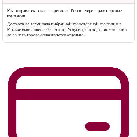
25 ₽/км
— для заказов стоимостью от
15 000 ₽
1 000 ₽ + 25 ₽/км
— для заказов стоимостью до
15 000 ₽
Километраж рассчитывается от границы Твери до адреса клиента.
Если доставка осуществляется на расстояние более
50 км
от
Твери, к стандартному расчёту прибавляется
500 ₽
за каждые
50 км
.
По России
Мы отправляем заказы в регионы России через транспортные
компании.
Доставка до терминала выбранной транспортной компании в
Москве выполняется бесплатно. Услуги транспортной компании
до вашего города оплачиваются отдельно.