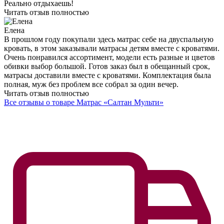
Москва
Матрас отличный! Уже год наслаждаемся крепким,
спокойным сном. За этот год матрас нисколько не промялся,
даже по краям. Муж у меня любитель присаживаться на край
кровати, не каждый матрас такое испытание выдержит, а
этому подобное испытание не повредило!
Читать отзыв полностью
Сергей
Москва
Спасибо за шикарный матрас Салтан Мульти! После сложного
рабочего дня расслабиться на таком огромное удовольствие!
Реально отдыхаешь!
Читать отзыв полностью
Елена
В прошлом году покупали здесь матрас себе на двуспальную
кровать, в этом заказывали матрасы детям вместе с кроватями.
Очень понравился ассортимент, модели есть разные и цветов
обивки выбор большой. Готов заказ был в обещанный срок,
матрасы доставили вместе с кроватями. Комплектация была
полная, муж без проблем все собрал за один вечер.
Читать отзыв полностью
Все отзывы о товаре Матрас «Салтан Мульти»