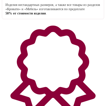
Вы можете оплатить счёт в любом банковском отделении.
После выбора этого способа оплаты счёт отправляется на e-mail
клиента в течение часа в рабочее время магазина.
За услугу перевода банк может удержать от
3 до 7%
от стоимости
заказа, в зависимости от региона.
Предоплата за нестандартное исполнение
Изделия нестандартных размеров, а также все товары из разделов
«Кровати» и «Мебель» изготавливаются по предоплате
50% от стоимости изделия
.