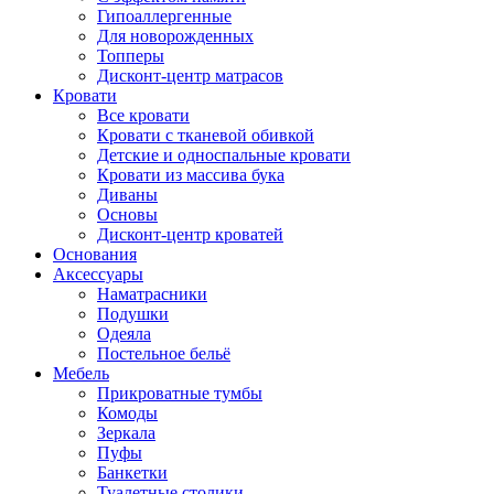
Гипоаллергенные
Для новорожденных
Топперы
Дисконт-центр матрасов
Кровати
Все кровати
Кровати с тканевой обивкой
Детские и односпальные кровати
Кровати из массива бука
Диваны
Основы
Дисконт-центр кроватей
Основания
Аксессуары
Наматрасники
Подушки
Одеяла
Постельное бельё
Мебель
Прикроватные тумбы
Комоды
Зеркала
Пуфы
Банкетки
Туалетные столики