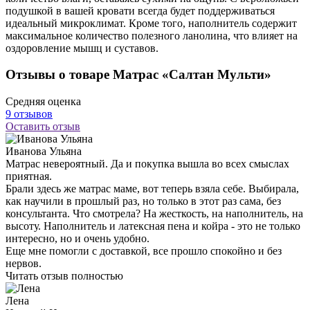
Доставка:
от 3-х рабочих дней
от 2 840 ₽
Показать / Скрыть информацию
Описание
Шерстяные изделия — незаменимый зимний атрибут любого
дома. Под ним быстрее расслабляешься и согреваешься.
Шерсть у всех народов и во все времена ценилась за свои
лечебные свойства. Подушка из верблюжьей шерсти согреет в
любую погоду, прекрасно дышит и дарит ощущение тепла.
Главная их особенность — способность впитывать огромное
количество влаги, оставаясь сухими на ощупь. С верблюжьей
подушкой в вашей кровати всегда будет поддерживаться
идеальный микроклимат. Кроме того, наполнитель содержит
максимальное количество полезного ланолина, что влияет на
оздоровление мышц и суставов.
Отзывы о товаре Матрас «Салтан Мульти»
Средняя оценка
9 отзывов
Оставить отзыв
Иванова Ульяна
Матрас невероятный. Да и покупка вышла во всех смыслах