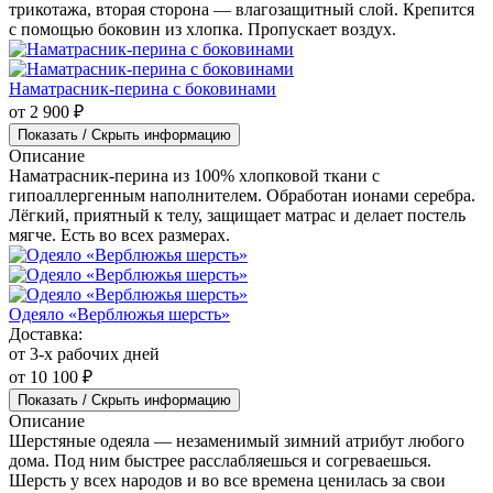
изделия, не изменяя при этом его физических и эксплуатационных свойств.
Вместе с этим товаров интересуются:
Наматрасник влагонепроницаемый с боковинами
от 3 200 ₽
Показать / Скрыть информацию
Описание
Влагонепроницаемый наматрасник пошит из мягкого
трикотажа, вторая сторона — влагозащитный слой. Крепится
с помощью боковин из хлопка. Пропускает воздух.
Наматрасник-перина с боковинами
от 2 900 ₽
Показать / Скрыть информацию
Описание
Наматрасник-перина из 100% хлопковой ткани с
гипоаллергенным наполнителем. Обработан ионами серебра.
Лёгкий, приятный к телу, защищает матрас и делает постель
мягче. Есть во всех размерах.