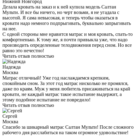
приятная.
Брали здесь же матрас маме, вот теперь взяла себе. Выбирала,
как научили в прошлый раз, но только в этот раз сама, без
консультанта. Что смотрела? На жесткость, на наполнитель, на
высоту. Наполнитель и латексная пена и койра - это не только
интересно, но и очень удобно.
Еще мне помогли с доставкой, все прошло спокойно и без
нервов.
Читать отзыв полностью
Лена
Нижний Новгород
Делала кровать на заказ и к ней купила модель Салтан
Мульти. И все бы ничего, но черт возьми, я не угадала с
высотой. Я сама невысокая, и теперь чтобы оказаться в
кровати надо немного подпрыгивать, буквально запрыгивать
на нее.
С одной стороны мне нравится матрас и моя кровать, спать-то
комфортненько. К тому же, я почти привыкла уже, что надо
производить определенные телодвижения перед сном. Но все
равно это нечестно!
Читать отзыв полностью
Надежда