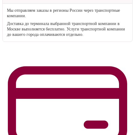
25 ₽/км
— для заказов стоимостью от
15 000 ₽
1 000 ₽ + 25 ₽/км
— для заказов стоимостью до
15 000 ₽
Километраж рассчитывается от границы Твери до адреса клиента.
Если доставка осуществляется на расстояние более
50 км
от
Твери, к стандартному расчёту прибавляется
500 ₽
за каждые
50 км
.
По России
Мы отправляем заказы в регионы России через транспортные
компании.
Доставка до терминала выбранной транспортной компании в
Москве выполняется бесплатно. Услуги транспортной компании
до вашего города оплачиваются отдельно.