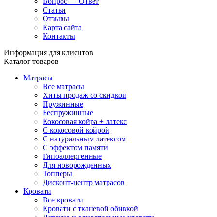
Вопрос — Ответ
Статьи
Отзывы
Карта сайта
Контакты
Информация для клиентов
Каталог товаров
Матрасы
Все матрасы
Хиты продаж со скидкой
Пружинные
Беспружинные
Кокосовая койра + латекс
С кокосовой койрой
С натуральным латексом
С эффектом памяти
Гипоаллергенные
Для новорожденных
Топперы
Дисконт-центр матрасов
Кровати
Все кровати
Кровати с тканевой обивкой