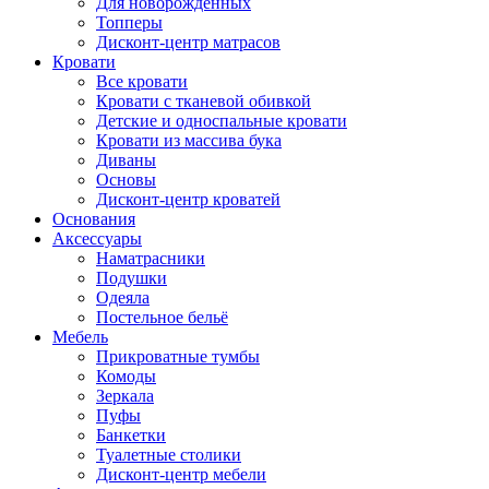
Для новорожденных
Топперы
Дисконт-центр матрасов
Кровати
Все кровати
Кровати с тканевой обивкой
Детские и односпальные кровати
Кровати из массива бука
Диваны
Основы
Дисконт-центр кроватей
Основания
Аксессуары
Наматрасники
Подушки
Одеяла
Постельное бельё
Мебель
Прикроватные тумбы
Комоды
Зеркала
Пуфы
Банкетки
Туалетные столики
Дисконт-центр мебели