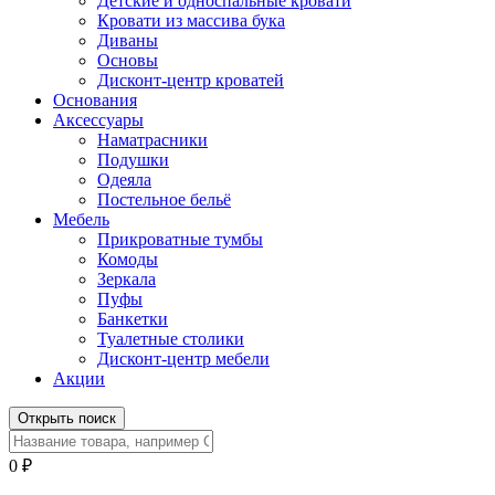
Детские и односпальные кровати
Кровати из массива бука
Диваны
Основы
Дисконт-центр кроватей
Основания
Аксессуары
Наматрасники
Подушки
Одеяла
Постельное бельё
Мебель
Прикроватные тумбы
Комоды
Зеркала
Пуфы
Банкетки
Туалетные столики
Дисконт-центр мебели
Акции
Открыть поиск
0
₽