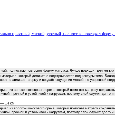
ильно приятный, мягкий, уютный, полностью повторяет форму м
тный, полностью повторяет форму матраса. Лучше подходит для мягких 
материал, который деликатно подстраивается под контуры тела. Благод
восстанавливает форму и создаёт ощущение мягкой, но уверенной подд
риал из волокон кокосового ореха, который помогает матрасу сохранят
ичной, прочной и устойчивой к нагрузкам, поэтому слой служит долго и 
 — 14 см
риал из волокон кокосового ореха, который помогает матрасу сохранят
ичной, прочной и устойчивой к нагрузкам, поэтому слой служит долго и 