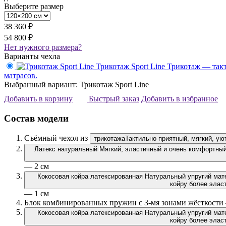
Выберите размер
38 360 ₽
54 800 ₽
Нет нужного размера?
Варианты чехла
Трикотаж Sport Line
Трикотаж — такт
матрасов.
Выбранный вариант: Трикотаж Sport Line
Добавить в корзину
Быстрый заказ
Добавить в избранное
Состав модели
Съёмный чехол из
трикотажа
Тактильно приятный, мягкий, ую
Латекс натуральный
Мягкий, эластичный и очень комфортный 
— 2 см
Кокосовая койра латексированная
Натуральный упругий мате
койру более эласт
— 1 см
Блок комбинированных пружин с 3-мя зонами жёсткости
Кокосовая койра латексированная
Натуральный упругий мате
койру более эласт