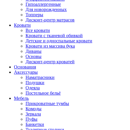
Гипоаллергенные
Для новорожденных
Топперы
Дисконт-центр матрасов
Кровати
Все кровати
Кровати с тканевой обивкой
Детские и односпальные кровати
Кровати из массива бука
Диваны
Основы
Дисконт-центр кроватей
Основания
Аксессуары
Наматрасники
Подушки
Одеяла
Постельное бельё
Мебель
Прикроватные тумбы
Комоды
Зеркала
Пуфы
Банкетки
Туалетные столики