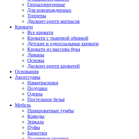
Гипоаллергенные
Для новорожденных
Топперы
Дисконт-центр матрасов
Кровати
Все кровати
Кровати с тканевой обивкой
Детские и односпальные кровати
Кровати из массива бука
Диваны
Основы
Дисконт-центр кроватей
Основания
Аксессуары
Наматрасники
Подушки
Одеяла
Постельное бельё
Мебель
Прикроватные тумбы
Комоды
Зеркала
Пуфы
Банкетки
Туалетные столики