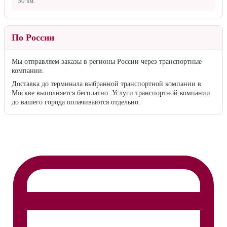
1 000 ₽
— для заказов стоимостью до
15 000 ₽
По Тверской области
25 ₽/км
— для заказов стоимостью от
15 000 ₽
1 000 ₽ + 25 ₽/км
— для заказов стоимостью до
15 000 ₽
Километраж рассчитывается от границы Твери до адреса клиента.
Если доставка осуществляется на расстояние более
50 км
от
Твери, к стандартному расчёту прибавляется
500 ₽
за каждые
50 км
.
По России
Мы отправляем заказы в регионы России через транспортные
компании.
Доставка до терминала выбранной транспортной компании в
Москве выполняется бесплатно. Услуги транспортной компании
до вашего города оплачиваются отдельно.