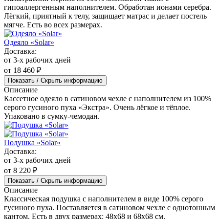
Показать / Скрыть информацию
Описание
Влагонепроницаемый наматрасник пошит из мягкого
трикотажа, вторая сторона — влагозащитный слой. Крепится
с помощью боковин из хлопка. Пропускает воздух.
Наматрасник-перина с боковинами
от 2 900 ₽
Показать / Скрыть информацию
Описание
Наматрасник-перина из 100% хлопковой ткани с
гипоаллергенным наполнителем. Обработан ионами серебра.
Лёгкий, приятный к телу, защищает матрас и делает постель
мягче. Есть во всех размерах.
Одеяло «Solar»
Доставка:
от 3-х рабочих дней
от 18 460 ₽
Показать / Скрыть информацию
Описание
Кассетное одеяло в сатиновом чехле с наполнителем из 100%
серого гусиного пуха «Экстра». Очень лёгкое и тёплое.
Упаковано в сумку-чемодан.