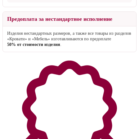
Безналичный счёт
Вы можете оплатить счёт в любом банковском отделении.
После выбора этого способа оплаты счёт отправляется на e-mail
клиента в течение часа в рабочее время магазина.
За услугу перевода банк может удержать от
3 до 7%
от стоимости
заказа, в зависимости от региона.
Предоплата за нестандартное исполнение
Изделия нестандартных размеров, а также все товары из разделов
«Кровати» и «Мебель» изготавливаются по предоплате
50% от стоимости изделия
.