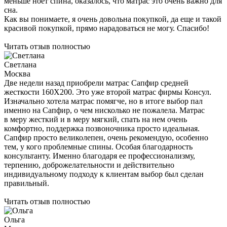
больше 120 килограмм - сложно. Не помню уже кто
посоветовал посмотреть сайт Консула.
Сапфир мне идеально подошел. Спать на нём комфортно. И
нет ощущения, что на полу спишь - матрас высокий и вместе с
кроватью еще выше. Не чета дивану!
Спасибо большое, очень выручили!
Читать отзыв полностью
Алефтина
Заказ пришел быстро, доставка заняла всего два дня.
Вот уже неделю спим, и перемены очень заметны - куда
меньше ноет спина, оказалось, что матрас это очень важно для
сна.
Как вы понимаете, я очень довольна покупкой, да еще и такой
красивой покупкой, прямо нарадоваться не могу. Спасибо!
Читать отзыв полностью
Светлана
Москва
Две недели назад приобрели матрас Сапфир средней
жесткости 160Х200. Это уже второй матрас фирмы Консул.
Изначально хотела матрас помягче, но в итоге выбор пал
именно на Сапфир, о чем нисколько не пожалела. Матрас
в меру жесткий и в меру мягкий, спать на нем очень