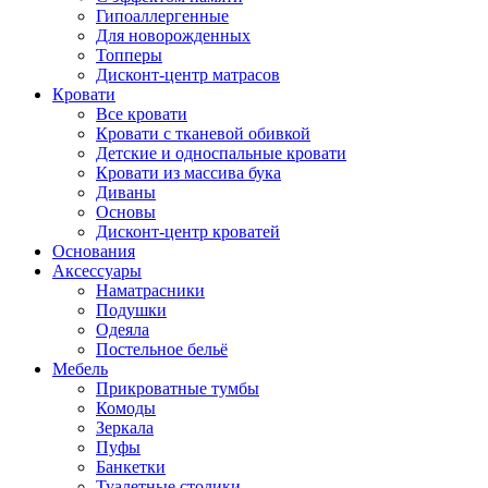
Гипоаллергенные
Для новорожденных
Топперы
Дисконт-центр матрасов
Кровати
Все кровати
Кровати с тканевой обивкой
Детские и односпальные кровати
Кровати из массива бука
Диваны
Основы
Дисконт-центр кроватей
Основания
Аксессуары
Наматрасники
Подушки
Одеяла
Постельное бельё
Мебель
Прикроватные тумбы
Комоды
Зеркала
Пуфы
Банкетки
Туалетные столики