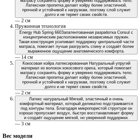
матрасу сохранять форму и уверенно поддерживать тело.
Латексная пропитка делает койру более эластичной,
прочной и устойчивой к нагрузкам, поэтому слой служит
долго и не теряет своих свойств.
— 2 см
Пружинная технология
Energy Hub Spring 660
Запатентованная разработка Consul с
концентрическим расположением независимых пружин.
Такая конструкция усиливает поддержку центральной части
матраса, помогает лучше разгрузить спину и создаёт более
выраженное ощущение анатомического комфорта.
— 14 см
Кокосовая койра латексированная
Натуральный упругий
материал из волокон кокосового ореха, который помогает
матрасу сохранять форму и уверенно поддерживать тело.
Латексная пропитка делает койру более эластичной,
прочной и устойчивой к нагрузкам, поэтому слой служит
долго и не теряет своих свойств.
— 2 см
Латекс натуральный
Мягкий, эластичный и очень
комфортный материал, который деликатно подстраивается
под контуры тела. Благодаря микропористой структуре он
хорошо пропускает воздух, быстро восстанавливает форму
и создаёт ощущение мягкой, но уверенной поддержки.
— 3 см
Вес модели