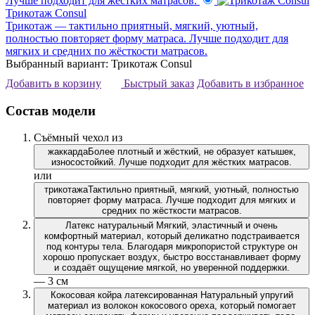
Лучше подходит для жёстких матрасов.
Трикотаж Consul
Трикотаж — тактильно приятный, мягкий, уютный,
полностью повторяет форму матраса. Лучше подходит для
мягких и средних по жёсткости матрасов.
Выбранный вариант: Трикотаж Consul
Добавить в корзину
Быстрый заказ
Добавить в избранное
Состав модели
Съёмный чехол из
жаккарда
Более плотный и жёсткий, не образует катышек,
износостойкий. Лучше подходит для жёстких матрасов.
или
трикотажа
Тактильно приятный, мягкий, уютный, полностью
повторяет форму матраса. Лучше подходит для мягких и
средних по жёсткости матрасов.
Латекс натуральный
Мягкий, эластичный и очень
комфортный материал, который деликатно подстраивается
под контуры тела. Благодаря микропористой структуре он
хорошо пропускает воздух, быстро восстанавливает форму
и создаёт ощущение мягкой, но уверенной поддержки.
— 3 см
Кокосовая койра латексированная
Натуральный упругий
материал из волокон кокосового ореха, который помогает