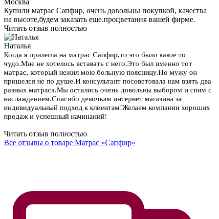
комфортно, поддержка позвоночника просто идеальная.
Сапфир просто великолепен, очень рекомендую, особенно
тем, у кого проблемные спины. Особая благодарность
консультанту. Именно благодаря ее профессионализму,
терпению, доброжелательности и действительно
индивидуальному подходу к клиентам выбор был сделан
правильный.
Читать отзыв полностью
Ольга
Москва
Купили матрас Сапфир, очень довольны покупкой, качества
на высоте,будем заказать еще.процветания вашей фирме.
Читать отзыв полностью
Наталья
Когда я прилегла на матрас Сапфир,то это было какое то
чудо.Мне не хотелось вставать с него.Это был именно тот
матрас, который нежил мою больную поясницу.Но мужу он
пришелся не по душе.И консультант посоветовала нам взять два
разных матраса.Мы остались очень довольны выбором и спим с
наслаждением.Спасибо девочкам интернет магазина за
индивидуальный подход к клиентам!Желаем компании хороших