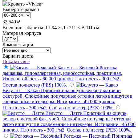
Выберите размер
32 540 ₽
Внешние габариты: Ш 94 × Дл 211 × В 111 см
Материал корпуса
Комплектация
Вариант цвета
Показать все
Багама — Бежевый
Рогожка
дышащая, гипоаллергенная, износостойкая, практичная.
Износостойкость - 60 000 циклов. Плотность - 300 г/м2.
Состав полиэстер (PES) 100%.
Велутто — Какао
Приятный на ощупь велюр с матовой
фактурой. Спокойные популярные оттенки легко впишутся в
современные интерьеры. Истирание - 45 000 циклов.
Плотность - 300 г/м2. Состав полиэстер (PES) 100%.
Велутто — Латте
Приятный на ощупь
велюр с матовой фактурой. Спокойные популярные оттенки
легко впишутся в современные интерьеры. Истирание - 45 000
циклов. Плотность - 300 г/м2. Состав полиэстер (PES) 100%.
Рогожка — Песочный
Приятная