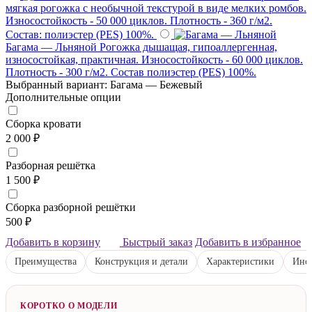
мягкая рогожка с необычной текстурой в виде мелких ромбов.
Износостойкость - 50 000 циклов. Плотность - 360 г/м2.
Состав: полиэстер (PES) 100%.
Багама — Льняной
Рогожка дышащая, гипоаллергенная,
износостойкая, практичная. Износостойкость - 60 000 циклов.
Плотность - 300 г/м2. Состав полиэстер (PES) 100%.
Выбранный вариант: Багама — Бежевый
Дополнительные опции
Сборка кровати
2 000 ₽
Разборная решётка
1 500 ₽
Сборка разборной решётки
500 ₽
Добавить в корзину
Быстрый заказ
Добавить в избранное
Преимущества
Конструкция и детали
Характеристики
Инст
КОРОТКО О МОДЕЛИ