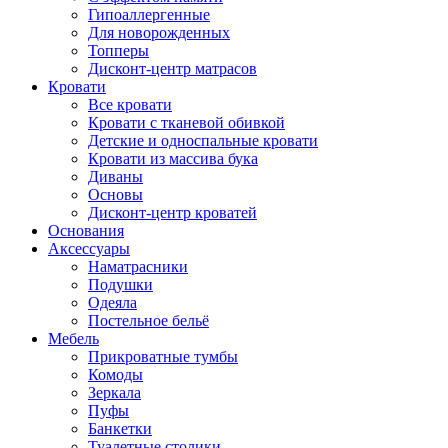
Гипоаллергенные
Для новорожденных
Топперы
Дисконт-центр матрасов
Кровати
Все кровати
Кровати с тканевой обивкой
Детские и односпальные кровати
Кровати из массива бука
Диваны
Основы
Дисконт-центр кроватей
Основания
Аксессуары
Наматрасники
Подушки
Одеяла
Постельное бельё
Мебель
Прикроватные тумбы
Комоды
Зеркала
Пуфы
Банкетки
Туалетные столики