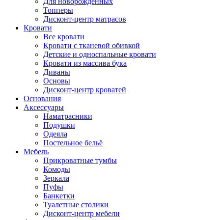
Для новорожденных
Топперы
Дисконт-центр матрасов
Кровати
Все кровати
Кровати с тканевой обивкой
Детские и односпальные кровати
Кровати из массива бука
Диваны
Основы
Дисконт-центр кроватей
Основания
Аксессуары
Наматрасники
Подушки
Одеяла
Постельное бельё
Мебель
Прикроватные тумбы
Комоды
Зеркала
Пуфы
Банкетки
Туалетные столики
Дисконт-центр мебели