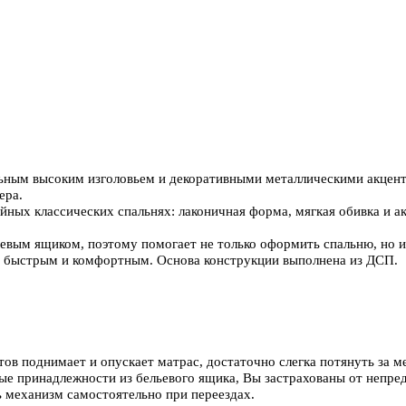
льным высоким изголовьем и декоративными металлическими акцент
ера.
ойных классических спальнях: лаконичная форма, мягкая обивка и 
ым ящиком, поэтому помогает не только оформить спальню, но и 
ся быстрым и комфортным. Основа конструкции выполнена из ДСП.
тов поднимает и опускает матрас, достаточно слегка потянуть за м
ные принадлежности из бельевого ящика, Вы застрахованы от непре
ь механизм самостоятельно при переездах.