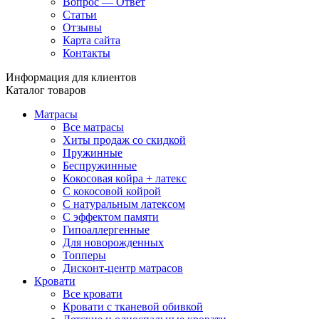
Вопрос — Ответ
Статьи
Отзывы
Карта сайта
Контакты
Информация для клиентов
Каталог товаров
Матрасы
Все матрасы
Хиты продаж со скидкой
Пружинные
Беспружинные
Кокосовая койра + латекс
С кокосовой койрой
С натуральным латексом
С эффектом памяти
Гипоаллергенные
Для новорожденных
Топперы
Дисконт-центр матрасов
Кровати
Все кровати
Кровати с тканевой обивкой