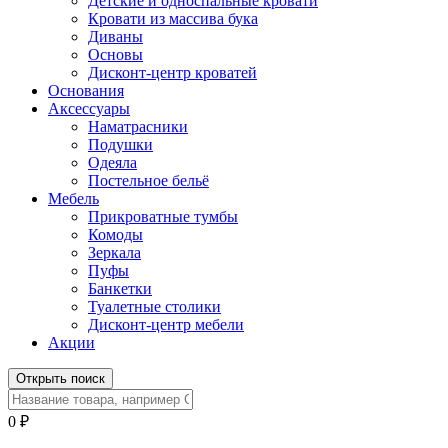
Детские и односпальные кровати
Кровати из массива бука
Диваны
Основы
Дисконт-центр кроватей
Основания
Аксессуары
Наматрасники
Подушки
Одеяла
Постельное бельё
Мебель
Прикроватные тумбы
Комоды
Зеркала
Пуфы
Банкетки
Туалетные столики
Дисконт-центр мебели
Акции
Открыть поиск
0
₽