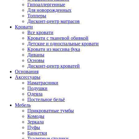
Гипоаллергенные
Для новорожденных
Топперы
Дисконт-центр матрасов
Кровати
Все кровати
Кровати с тканевой обивкой
Детские и односпальные кровати
Кровати из массива бука
Диваны
Основы
Дисконт-центр кроватей
Основания
Аксессуары
Наматрасники
Подушки
Одеяла
Постельное бельё
Мебель
Прикроватные тумбы
Комоды
Зеркала
Пуфы
Банкетки
Туалетные столики