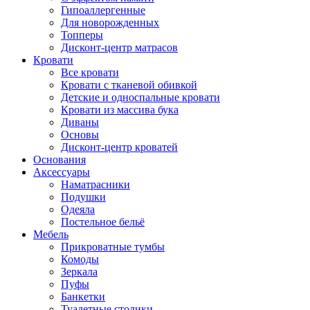
Гипоаллергенные
Для новорожденных
Топперы
Дисконт-центр матрасов
Кровати
Все кровати
Кровати с тканевой обивкой
Детские и односпальные кровати
Кровати из массива бука
Диваны
Основы
Дисконт-центр кроватей
Основания
Аксессуары
Наматрасники
Подушки
Одеяла
Постельное бельё
Мебель
Прикроватные тумбы
Комоды
Зеркала
Пуфы
Банкетки
Туалетные столики