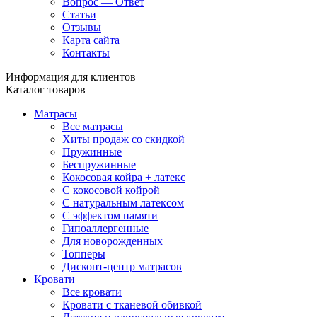
Вопрос — Ответ
Статьи
Отзывы
Карта сайта
Контакты
Информация для клиентов
Каталог товаров
Матрасы
Все матрасы
Хиты продаж со скидкой
Пружинные
Беспружинные
Кокосовая койра + латекс
С кокосовой койрой
С натуральным латексом
С эффектом памяти
Гипоаллергенные
Для новорожденных
Топперы
Дисконт-центр матрасов
Кровати
Все кровати
Кровати с тканевой обивкой