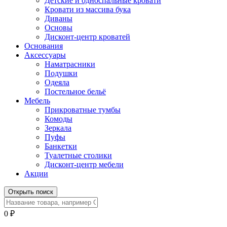
Детские и односпальные кровати
Кровати из массива бука
Диваны
Основы
Дисконт-центр кроватей
Основания
Аксессуары
Наматрасники
Подушки
Одеяла
Постельное бельё
Мебель
Прикроватные тумбы
Комоды
Зеркала
Пуфы
Банкетки
Туалетные столики
Дисконт-центр мебели
Акции
Открыть поиск
0
₽