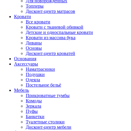
Для новорожденных
Топперы
Дисконт-центр матрасов
Кровати
Все кровати
Кровати с тканевой обивкой
Детские и односпальные кровати
Кровати из массива бука
Диваны
Основы
Дисконт-центр кроватей
Основания
Аксессуары
Наматрасники
Подушки
Одеяла
Постельное бельё
Мебель
Прикроватные тумбы
Комоды
Зеркала
Пуфы
Банкетки
Туалетные столики
Дисконт-центр мебели