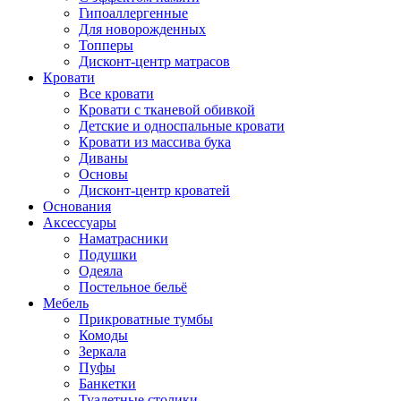
Гипоаллергенные
Для новорожденных
Топперы
Дисконт-центр матрасов
Кровати
Все кровати
Кровати с тканевой обивкой
Детские и односпальные кровати
Кровати из массива бука
Диваны
Основы
Дисконт-центр кроватей
Основания
Аксессуары
Наматрасники
Подушки
Одеяла
Постельное бельё
Мебель
Прикроватные тумбы
Комоды
Зеркала
Пуфы
Банкетки
Туалетные столики