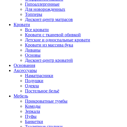
Гипоаллергенные
Для новорожденных
Топперы
Дисконт-центр матрасов
Кровати
Все кровати
Кровати с тканевой обивкой
Детские и односпальные кровати
Кровати из массива бука
Диваны
Основы
Дисконт-центр кроватей
Основания
Аксессуары
Наматрасники
Подушки
Одеяла
Постельное бельё
Мебель
Прикроватные тумбы
Комоды
Зеркала
Пуфы
Банкетки
Туалетные столики