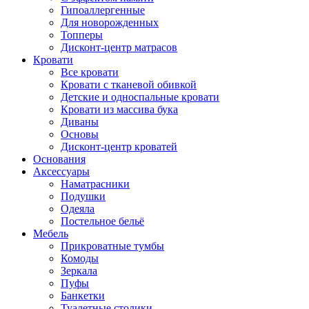
Гипоаллергенные
Для новорожденных
Топперы
Дисконт-центр матрасов
Кровати
Все кровати
Кровати с тканевой обивкой
Детские и односпальные кровати
Кровати из массива бука
Диваны
Основы
Дисконт-центр кроватей
Основания
Аксессуары
Наматрасники
Подушки
Одеяла
Постельное бельё
Мебель
Прикроватные тумбы
Комоды
Зеркала
Пуфы
Банкетки
Туалетные столики